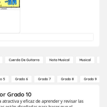
Cuerda De Guitarra
Nota Musical
Musical
Not
o 5
Grado 6
Grado 7
Grado 8
Grado 9
por Grado 10
atractiva y eficaz de aprender y revisar las
etas están diseñadas para hacer que el