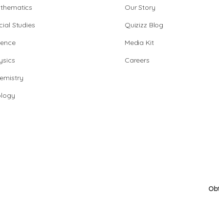
thematics
Our Story
cial Studies
Quizizz Blog
ience
Media Kit
ysics
Careers
emistry
ology
Ob