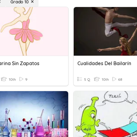
Grado 10
arina Sin Zapatos
Cualidades Del Bailarín
10th
9
5 Q
10th
68