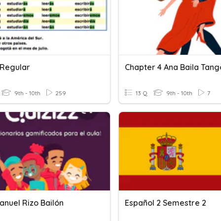
 Regular
Chapter 4 Ana Baila Tang
9th - 10th
259
13 Q
9th - 10th
7
anuel Rizo Bailón
Español 2 Semestre 2