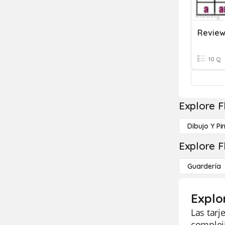
10 Q
Explore F
Dibujo Y Pi
Explore F
Guardería
Explo
Las tarj
compleji