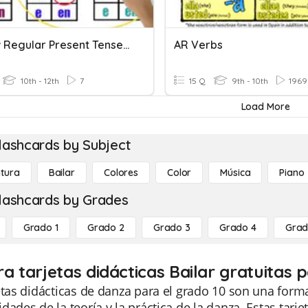
Review Regular Present Tense Verb Conjugation
AR Verbs
10th - 12th
7
15 Q
9th - 10th
1969
Load More
lashcards by Subject
ntura
Bailar
Colores
Color
Música
Piano
lashcards by Grades
Grado 1
Grado 2
Grado 3
Grado 4
Grad
ra tarjetas didácticas Bailar gratuitas 
etas didácticas de danza para el grado 10 son una forma 
dades de la teoría y la práctica de la danza. Estas tarj