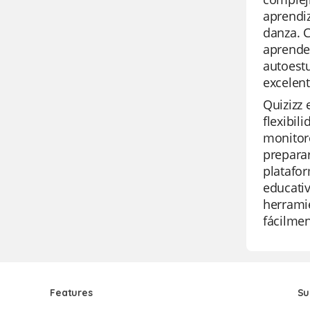
aprendiz
danza. C
aprender
autoestu
excelent
Quizizz 
flexibil
monitore
preparar
platafor
educati
herramie
fácilmen
Features
Su