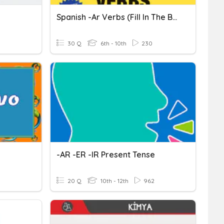
Spanish -ar Verbs (fill In The Blank)
30 Q
6th - 10th
230
-AR -ER -IR Present Tense
20 Q
10th - 12th
962