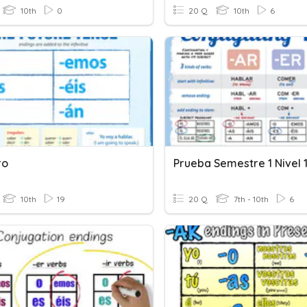
10th
0
20 Q
10th
6
ro
Prueba Semestre 1 Nivel 
10th
19
20 Q
7th - 10th
6