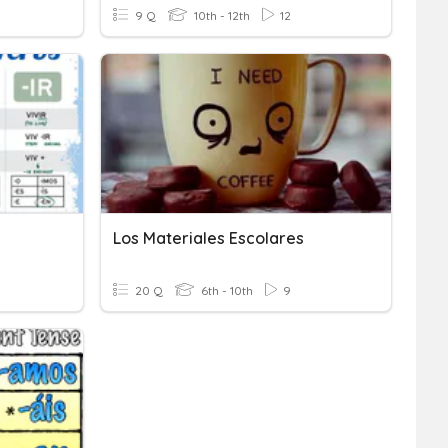
9 Q
10th - 12th
12
1
Los Materiales Escolares
20 Q
6th - 10th
9