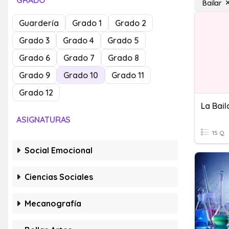
GRADO
Bailar
Guardería
Grado 1
Grado 2
Grado 3
Grado 4
Grado 5
Grado 6
Grado 7
Grado 8
Grado 9
Grado 10
Grado 11
Grado 12
La Bail
ASIGNATURAS
15 Q
Social Emocional
Ciencias Sociales
Mecanografía