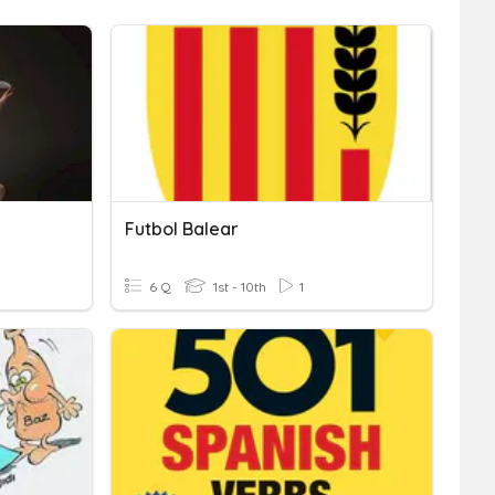
Futbol Balear
6 Q
1st - 10th
1