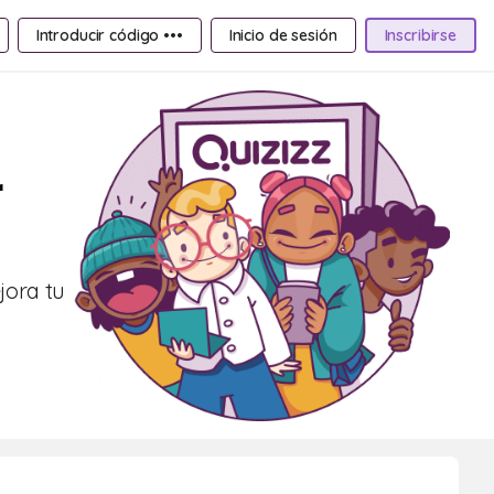
Introducir código •••
Inicio de sesión
Inscribirse
r
jora tu