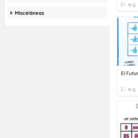
10 Q
Misceláneas
El Futu
10 Q