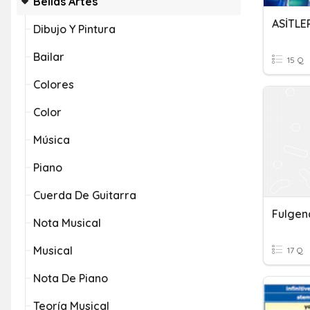
Bellas Artes
ASİTL
Dibujo Y Pintura
Bailar
15 Q
Colores
Color
Música
Piano
Cuerda De Guitarra
Fulgen
Nota Musical
Musical
17 Q
Nota De Piano
Teoría Musical