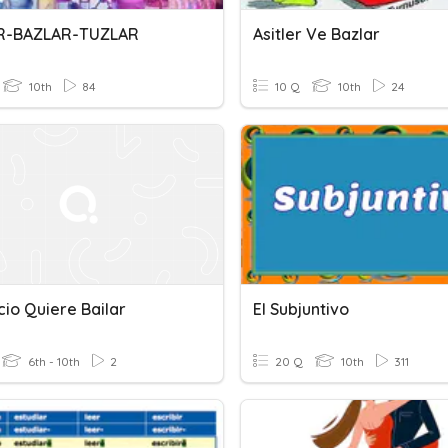
ER-BAZLAR-TUZLAR
Asitler Ve Bazlar
10th
84
10 Q
10th
24
cio Quiere Bailar
El Subjuntivo
6th - 10th
2
20 Q
10th
311