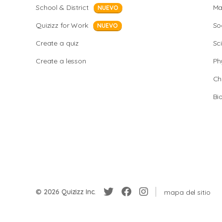
School & District
Ma
NUEVO
Quizizz for Work
So
NUEVO
Create a quiz
Sc
Create a lesson
Ph
Ch
Bi
© 2026 Quizizz Inc.
mapa del sitio