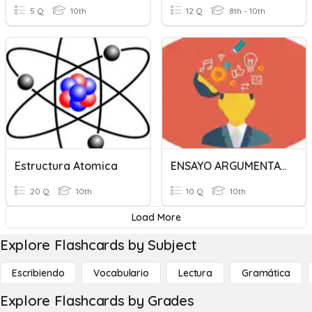
5 Q
10th
12 Q
8th - 10th
Estructura Atomica
ENSAYO ARGUMENTATIVO
20 Q
10th
10 Q
10th
Load More
Explore Flashcards by Subject
Escribiendo
Vocabulario
Lectura
Gramática
Explore Flashcards by Grades