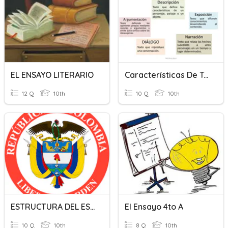
EL ENSAYO LITERARIO
Características De Textos
12 Q
10th
10 Q
10th
ESTRUCTURA DEL ESTADO COLOMBIANO
El Ensayo 4to A
10 Q
10th
8 Q
10th