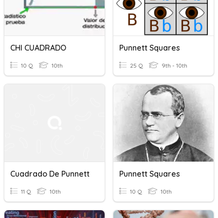
CHI CUADRADO
Punnett Squares
10 Q
10th
25 Q
9th - 10th
Cuadrado De Punnett
Punnett Squares
11 Q
10th
10 Q
10th