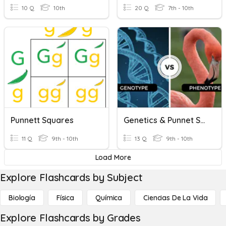
10 Q
10th
20 Q
7th - 10th
Punnett Squares
Genetics & Punnet Squares
11 Q
9th - 10th
13 Q
9th - 10th
Load More
Explore Flashcards by Subject
Biología
Física
Química
Ciencias De La Vida
Explore Flashcards by Grades