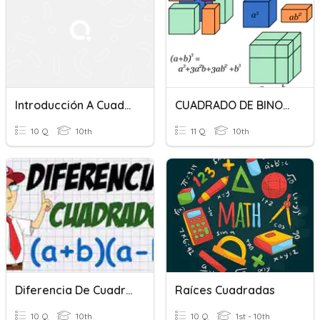
Introducción A Cuadrados De Punnett
CUADRADO DE BINOMIO
10 Q
10th
11 Q
10th
Diferencia De Cuadrados
Raíces Cuadradas
10 Q
10th
10 Q
1st - 10th