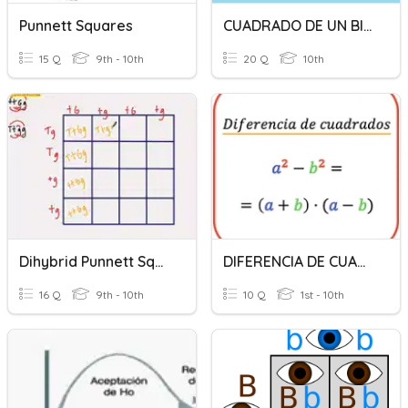
Punnett Squares
CUADRADO DE UN BINOMIO
15 Q
9th - 10th
20 Q
10th
Dihybrid Punnett Squares
DIFERENCIA DE CUADRADOS
16 Q
9th - 10th
10 Q
1st - 10th