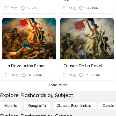
12 Q
1st - 10th
10 Q
1st - 10th
La Revolución Francesa
Causas De La Revolución Francesa
20 Q
9th - 10th
10 Q
10th - 12th
Load More
Explore Flashcards by Subject
Historia
Geografía
Ciencias Económicas
Ciencia
Explore Flashcards by Grades