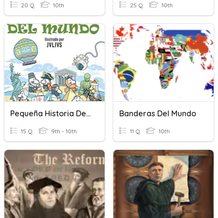
20 Q
10th
25 Q
10th
Pequeña Historia Del Mundo - Revolució Industrial
Banderas Del Mundo
15 Q
9th - 10th
11 Q
10th