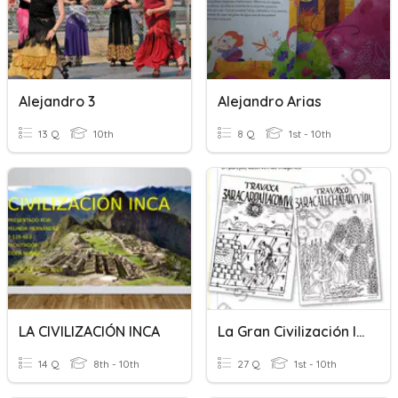
Alejandro 3
Alejandro Arias
13 Q
10th
8 Q
1st - 10th
LA CIVILIZACIÓN INCA
La Gran Civilización Inca: Imperio Del Tahuantinsuyo.
14 Q
8th - 10th
27 Q
1st - 10th