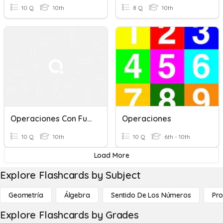
10 Q
10th
8 Q
10th
Operaciones Con Funciones
Operaciones
10 Q
10th
10 Q
6th - 10th
Load More
Explore Flashcards by Subject
Geometría
Álgebra
Sentido De Los Números
Pro
Explore Flashcards by Grades