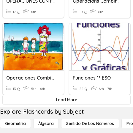
OPERACIONES CON FRACCIONES 6º
Operacions Combinades 2
17 Q
6th
10 Q
6th
Operaciones Combinadas
Funciones 1º ESO
13 Q
5th - 6th
22 Q
6th - 7th
Load More
Explore Flashcards by Subject
Geometría
Álgebra
Sentido De Los Números
Pro