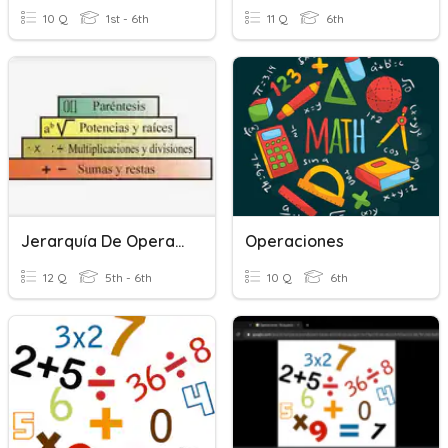
10 Q
1st - 6th
11 Q
6th
Jerarquía De Operaciones
Operaciones
12 Q
5th - 6th
10 Q
6th