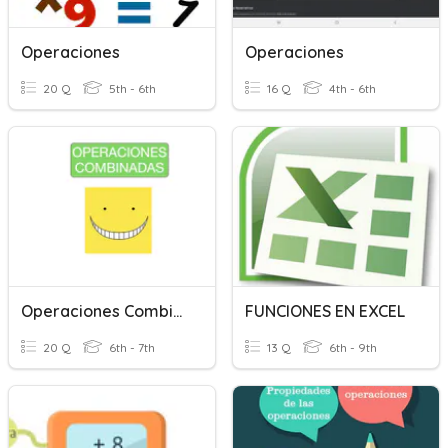
Operaciones
Operaciones
20 Q
5th - 6th
16 Q
4th - 6th
Operaciones Combinadas Números Naturales
FUNCIONES EN EXCEL
20 Q
6th - 7th
13 Q
6th - 9th