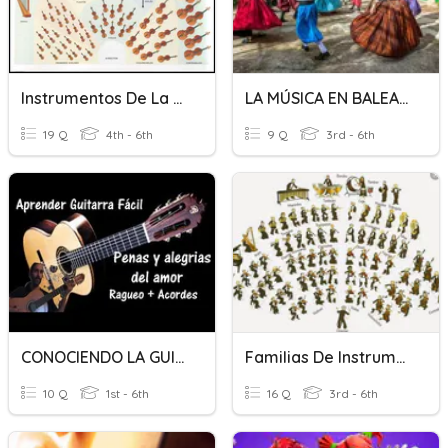
Instrumentos De La Orquesta
LA MÚSICA EN BALEARES
19 Q
4th - 6th
9 Q
3rd - 6th
CONOCIENDO LA GUITARRA
Familias De Instrumentos
10 Q
1st - 6th
16 Q
3rd - 6th