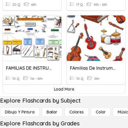
20 Q
6th
17 Q
4th - 6th
FAMILIAS DE INSTRUMENTOS
FAmilias De Instrumentos
10 Q
1st - 6th
10 Q
6th
Load More
Explore Flashcards by Subject
Dibujo Y Pintura
Bailar
Colores
Color
Músi
Explore Flashcards by Grades