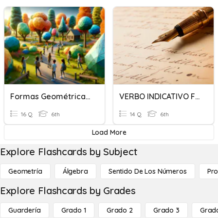
Formas Geométricas Y Tinkercad
VERBO INDICATIVO FORMAS COMPUESTAS
16 Q
6th
14 Q
6th
Load More
Explore Flashcards by Subject
Geometría
Álgebra
Sentido De Los Números
Pro
Explore Flashcards by Grades
Guardería
Grado 1
Grado 2
Grado 3
Grad