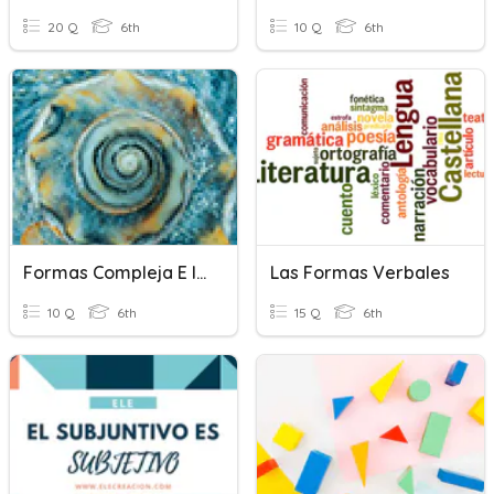
20 Q
6th
10 Q
6th
Formas Compleja E Incompleja
Las Formas Verbales
10 Q
6th
15 Q
6th