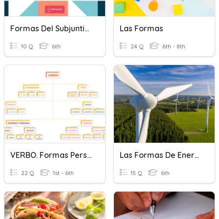
Formas Del Subjuntivo
Las Formas
10 Q
6th
24 Q
6th - 8th
VERBO. Formas Personales Y No Personales
Las Formas De Energía
22 Q
1st - 6th
15 Q
6th