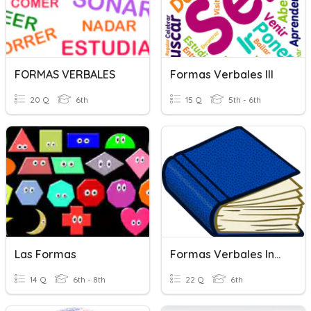
FORMAS VERBALES
Formas Verbales III
20 Q
6th
15 Q
5th - 6th
Las Formas
Formas Verbales Indicativo
14 Q
6th - 8th
22 Q
6th