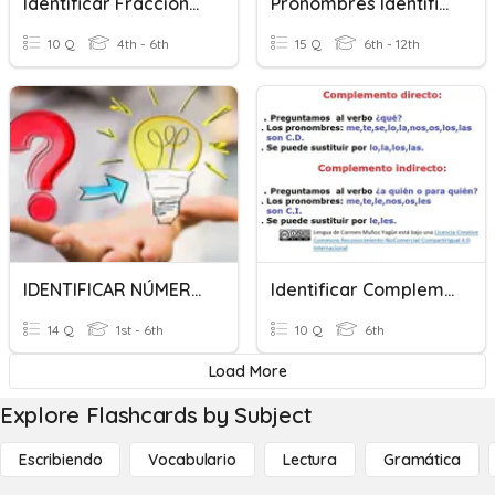
Identificar Fracciones
Pronombres Identificar
10 Q
4th - 6th
15 Q
6th - 12th
IDENTIFICAR NÚMEROS
Identificar Complemento Directo Y Complemento Indirecto
14 Q
1st - 6th
10 Q
6th
Load More
Explore Flashcards by Subject
Escribiendo
Vocabulario
Lectura
Gramática