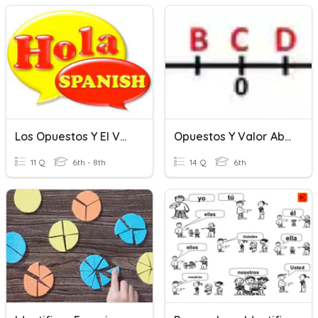
Los Opuestos Y El Verbo SER
Opuestos Y Valor Absoluto (Nº Enteros)
11 Q
6th - 8th
14 Q
6th