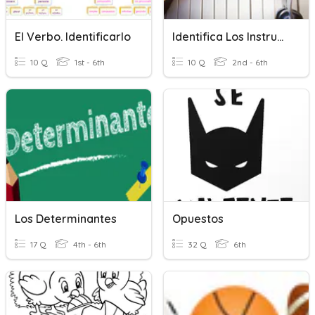
El Verbo. Identificarlo
Identifica Los Instrumentos Musicales
10 Q
1st - 6th
10 Q
2nd - 6th
Los Determinantes
Opuestos
17 Q
4th - 6th
32 Q
6th