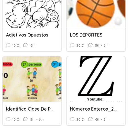
Adjetivos Opuestos
LOS DEPORTES
10 Q
6th
20 Q
5th - 6th
Identifica Clase De Pronombres
Números Enteros_2. Opuesto Y Valor Absoluto.
10 Q
5th - 6th
20 Q
6th - 8th