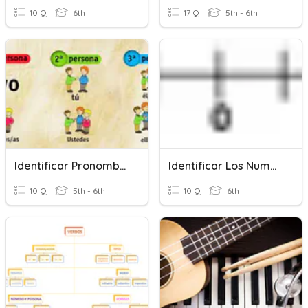
10 Q
6th
17 Q
5th - 6th
Identificar Pronombres Personales
Identificar Los Numeros Racionales
10 Q
5th - 6th
10 Q
6th