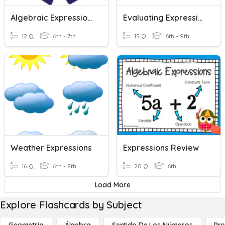
Algebraic Expressions
Evaluating Expressions
12 Q
6th - 7th
15 Q
6th - 9th
Weather Expressions
Expressions Review
16 Q
6th - 8th
20 Q
6th
Load More
Explore Flashcards by Subject