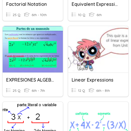
Factorial Notation
Equivalent Expressions
25 Q
6th - 10th
10 Q
6th
EXPRESIONES ALGEBRAICAS 1
Linear Expressions
25 Q
6th - 7th
12 Q
6th - 8th