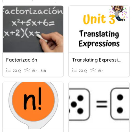
Factorización
Translating Expressions
20 Q
6th - 8th
20 Q
6th