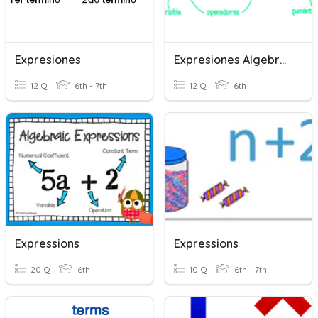
Expresiones
Expresiones Algebraicas
12 Q
6th - 7th
12 Q
6th
Expressions
Expressions
20 Q
6th
10 Q
6th - 7th