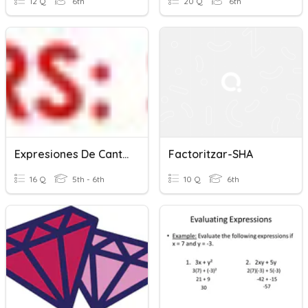
12 Q
6th
20 Q
6th
Expresiones De Cantidad
Factoritzar-SHA
16 Q
5th - 6th
10 Q
6th