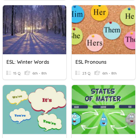
ESL: Winter Words
ESL Pronouns
15 Q
6th - 8th
23 Q
6th - 8th