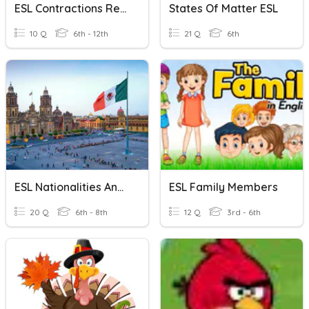
ESL Contractions Review
States Of Matter ESL
10 Q
6th - 12th
21 Q
6th
ESL Nationalities And Capitals
ESL Family Members
20 Q
6th - 8th
12 Q
3rd - 6th