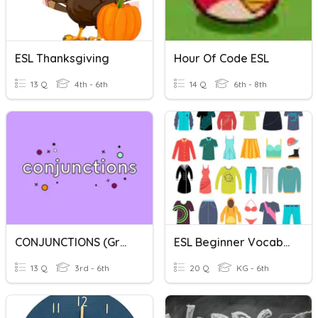
ESL Thanksgiving
Hour Of Code ESL
13 Q
4th - 6th
14 Q
6th - 8th
CONJUNCTIONS (grade 4 ESL)
ESL Beginner Vocabulary: Clothes
13 Q
3rd - 6th
20 Q
KG - 6th