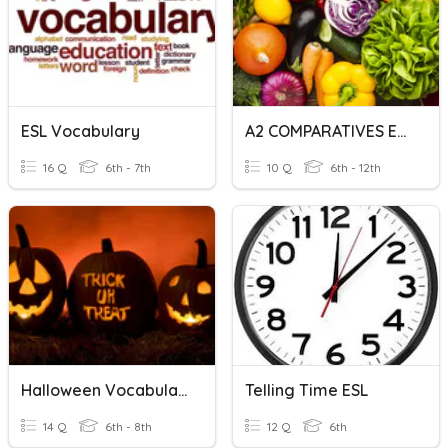
ESL Vocabulary
A2 COMPARATIVES ESL
16 Q
6th - 7th
10 Q
6th - 12th
Halloween Vocabulary (ESL)
Telling Time ESL
14 Q
6th - 8th
12 Q
6th