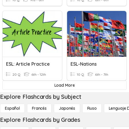
ESL: Article Practice
ESL-Nations
20 Q
6th - 12th
10 Q
6th - 7th
Load More
Explore Flashcards by Subject
Español
Francés
Japonés
Ruso
Lenguaje 
Explore Flashcards by Grades