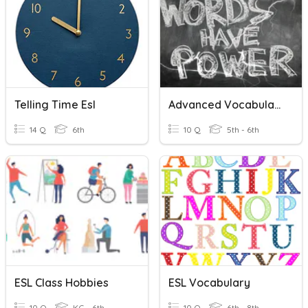
Telling Time Esl
Advanced Vocabulary 6th Grade ESL
14 Q
6th
10 Q
5th - 6th
ESL Class Hobbies
ESL Vocabulary
10 Q
KG - 6th
10 Q
6th - 8th