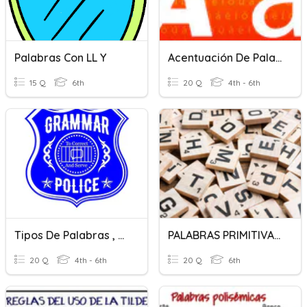
Palabras Con LL Y
Acentuación De Palabras
15 Q
6th
20 Q
4th - 6th
Tipos De Palabras , Morfología
PALABRAS PRIMITIVAS Y PALABRAS DERIVADAS
20 Q
4th - 6th
20 Q
6th