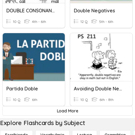
DOUBLE CONSONANTS: LL
Double Negatives
10 Q
4th - 6th
12 Q
5th - 6th
Partida Doble
Avoiding Double Negatives
10 Q
6th
10 Q
6th - 8th
Load More
Explore Flashcards by Subject