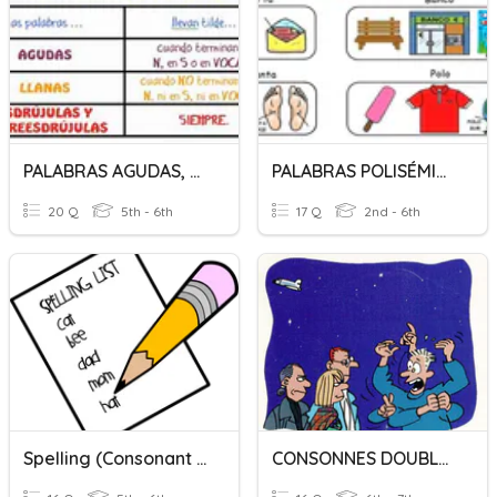
PALABRAS AGUDAS, LLANAS Y ESDRÚJULAS
PALABRAS POLISÉMICAS
20 Q
5th - 6th
17 Q
2nd - 6th
Spelling (consonant +le)
CONSONNES DOUBLES