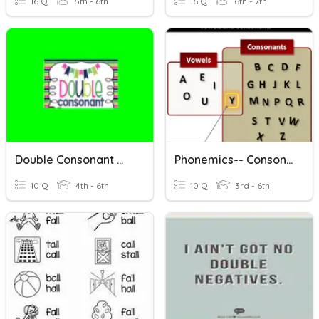
16 Q
5th - 6th
16 Q
6th - 7th
Double Consonant Words
Phonemics-- Consonants Sounds
10 Q
4th - 6th
10 Q
3rd - 6th