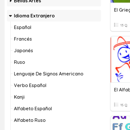
Bellas Artes
El Grie
Idioma Extranjero
13 Q
Español
Francés
Japonés
Ruso
Lenguaje De Signos Americano
Verbo Español
El Alfa
Kanji
15 Q
Alfabeto Español
Alfabeto Ruso