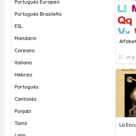
Portugués Europeo
Portugués Brasileño
ESL
Mandarín
Alfabe
Coreano
29 Q
Italiano
Hebreo
Portugués
Cantonés
Punjabi
Tamil
La Esc
Latín