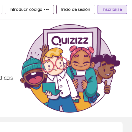
Introducir código •••
Inicio de sesión
Inscribirse
ticas