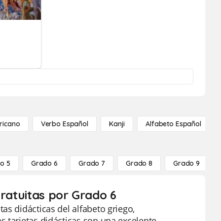
ricano
Verbo Español
Kanji
Alfabeto Español
o 5
Grado 6
Grado 7
Grado 8
Grado 9
gratuitas por Grado 6
as didácticas del alfabeto griego,
s tarjetas didácticas son una excelente