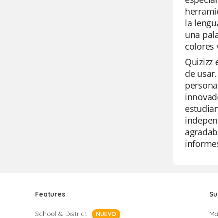
herramie
la lengu
una pala
colores 
Quizizz 
de usar.
personal
innovado
estudian
independ
agradabl
informes
Features
Su
School & District
Ma
NUEVO