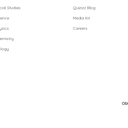
cial Studies
Quizizz Blog
ience
Media Kit
ysics
Careers
emistry
ology
Ob