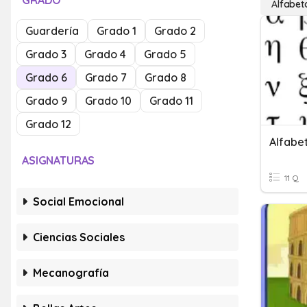
GRADO
Alfabet
Guardería
Grado 1
Grado 2
Grado 3
Grado 4
Grado 5
Grado 6
Grado 7
Grado 8
Grado 9
Grado 10
Grado 11
Grado 12
Alfabe
ASIGNATURAS
11 Q
Social Emocional
Ciencias Sociales
Mecanografía