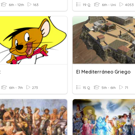
6th - 12th
163
19 Q
6th - Uni
4053
t
El Mediterráneo Griego
6th - 7th
273
15 Q
5th - 6th
71