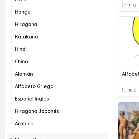
13 Q
Hangul
Hiragana
Katakana
Hindi
Chino
Alemán
Alfabe
Alfabeto Griego
10 Q
Español Ingles
Hiragana Japonés
Arábica