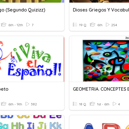
go (Segundo Quizizz)
Dioses Griegos Y Vocabul
6th - 12th
7
19 Q
6th
254
beto
GEOMETRIA. CONCEPTES 
6th - 9th
382
18 Q
1st - 6th
4