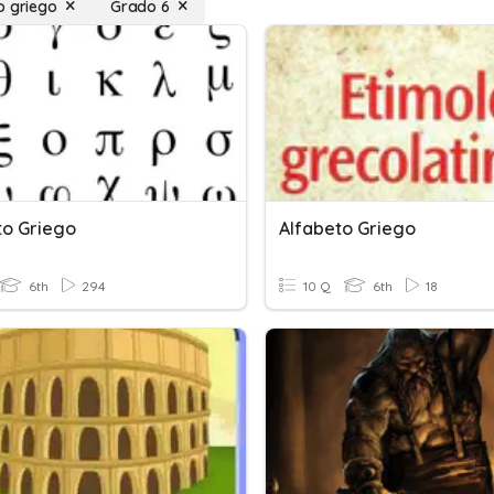
o griego
Grado 6
to Griego
Alfabeto Griego
6th
294
10 Q
6th
18