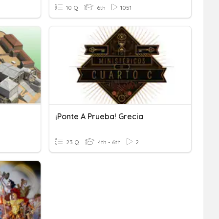
10 Q
6th
1051
¡Ponte A Prueba! Grecia
23 Q
4th - 6th
2