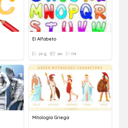
El Alfabeto
20 Q
6th
179
Mitología Griega