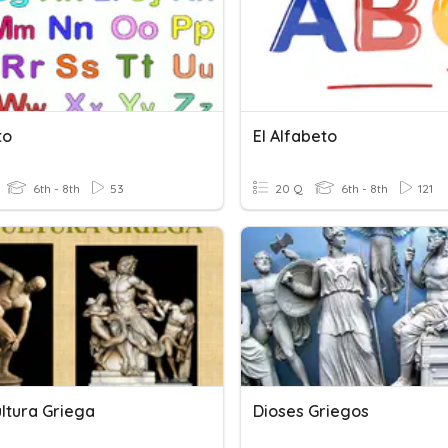
to
El Alfabeto
6th - 8th
53
20 Q
6th - 8th
121
ultura Griega
Dioses Griegos