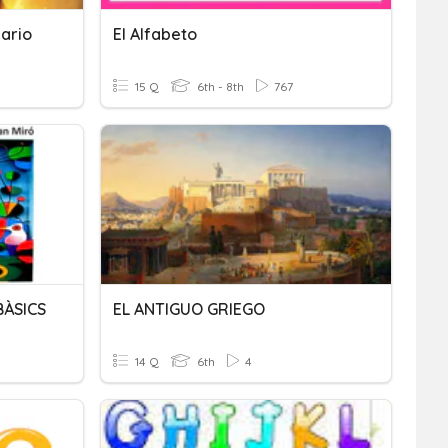
ario
El Alfabeto
15 Q
6th - 8th
767
BÀSICS
EL ANTIGUO GRIEGO
14 Q
6th
4