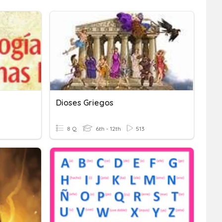
Dioses Griegos
8 Q
6th - 12th
513