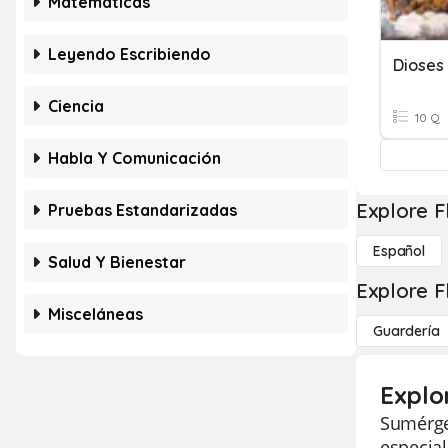
Matemáticas
Leyendo Escribiendo
Dioses
Ciencia
10 Q
Habla Y Comunicación
Explore F
Pruebas Estandarizadas
Español
Salud Y Bienestar
Explore F
Misceláneas
Guardería
Explo
Sumérget
especial