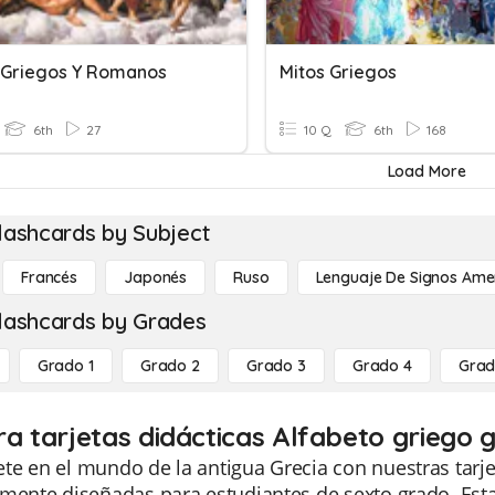
 Griegos Y Romanos
Mitos Griegos
6th
27
10 Q
6th
168
Load More
lashcards by Subject
Francés
Japonés
Ruso
Lenguaje De Signos Ame
lashcards by Grades
Grado 1
Grado 2
Grado 3
Grado 4
Grad
ra tarjetas didácticas Alfabeto griego 
e en el mundo de la antigua Grecia con nuestras tarjet
mente diseñadas para estudiantes de sexto grado. Esta