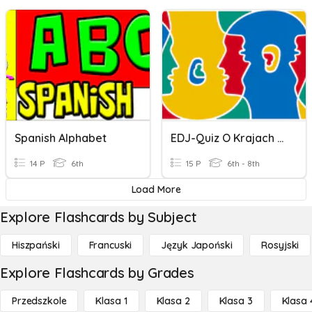
Spanish Alphabet
EDJ-Quiz O Krajach Niemieckojęzycznych
14 P
6th
15 P
6th - 8th
Load More
Explore Flashcards by Subject
Hiszpański
Francuski
Język Japoński
Rosyjski
Explore Flashcards by Grades
Przedszkole
Klasa 1
Klasa 2
Klasa 3
Klasa 