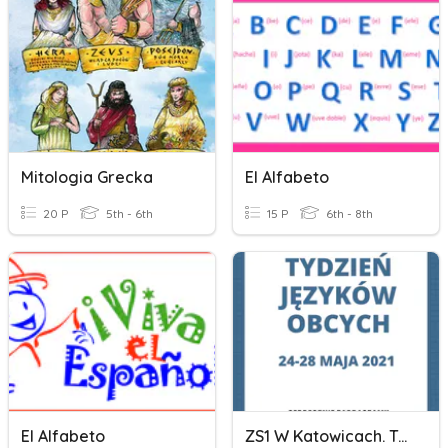
Mitologia Grecka
El Alfabeto
20 P
5th - 6th
15 P
6th - 8th
El Alfabeto
ZS1 W Katowicach. Tydzień Języków