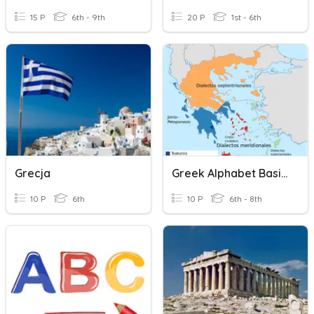
15 P
6th - 9th
20 P
1st - 6th
Grecja
Greek Alphabet Basics
10 P
6th
10 P
6th - 8th