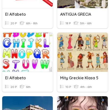
El Alfabeto
ANTIGUA GRECIA
20 P
6th - 8th
18 P
5th - 6th
El Alfabeto
Mity Greckie Klasa 5
20 P
6th
10 P
4th - 6th