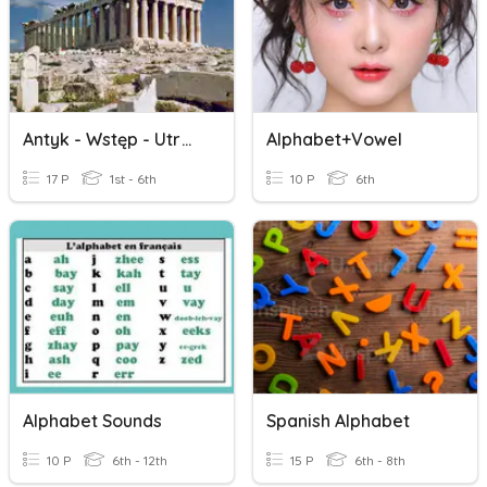
Antyk - Wstęp - Utrwalenie
Alphabet+Vowel
17 P
1st - 6th
10 P
6th
Alphabet Sounds
Spanish Alphabet
10 P
6th - 12th
15 P
6th - 8th