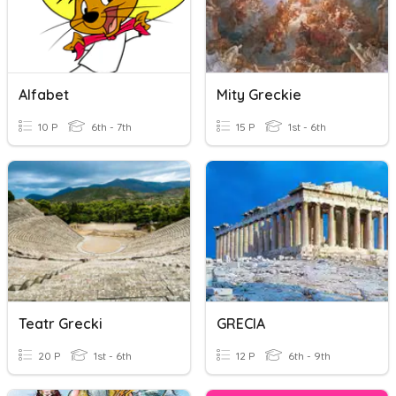
Alfabet
Mity Greckie
10 P
6th - 7th
15 P
1st - 6th
Teatr Grecki
GRECIA
20 P
1st - 6th
12 P
6th - 9th