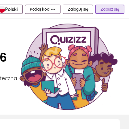
Polski
Podaj kod •••
Zaloguj się
Zapisz się
 6
teczna.