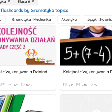
yka
Klasa 6
 flashcards by Gramatyka topics
a
Gramatyka I Mechanika
Akustyka
Język I Słowni
ość Wykonywania Działań
5th - 6th
1639
7 P
6th
15