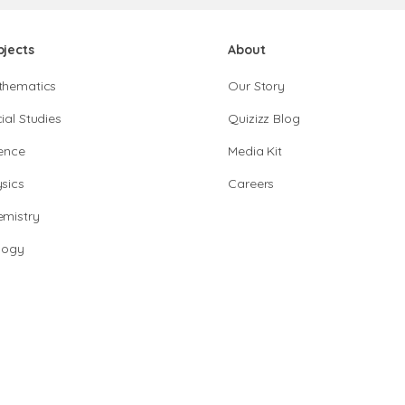
bjects
About
thematics
Our Story
ial Studies
Quizizz Blog
ence
Media Kit
sics
Careers
mistry
logy