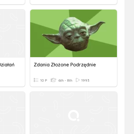
ziałań
Zdania Złożone Podrzędnie
10 P
6th - 8th
1993