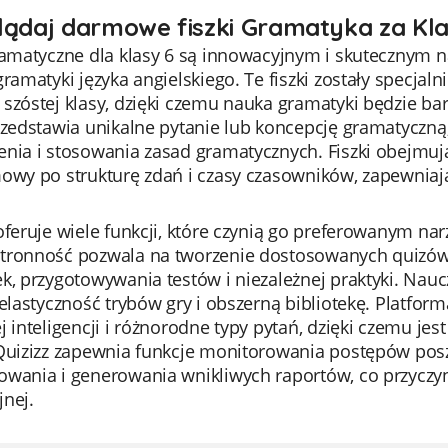
lądaj darmowe fiszki Gramatyka za Kla
gramatyczne dla klasy 6 są innowacyjnym i skutecznym
gramatyki języka angielskiego. Te fiszki zostały specj
szóstej klasy, dzięki czemu nauka gramatyki będzie bar
przedstawia unikalne pytanie lub koncepcję gramatycz
nia i stosowania zasad gramatycznych. Fiszki obejmują 
mowy po strukturę zdań i czasy czasowników, zapewniaj
oferuje wiele funkcji, które czynią go preferowanym n
tronność pozwala na tworzenie dostosowanych quizów,
k, przygotowywania testów i niezależnej praktyki. Nauc
 elastyczność trybów gry i obszerną bibliotekę. Platf
j inteligencji i różnorodne typy pytań, dzięki czemu jes
 Quizizz zapewnia funkcje monitorowania postępów pos
owania i generowania wnikliwych raportów, co przyczyn
nej.