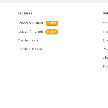
Features
Su
School & District
Ma
NOWY
Quizizz for Work
Soc
NOWY
Create a quiz
Sci
Create a lesson
Phy
Che
Bio