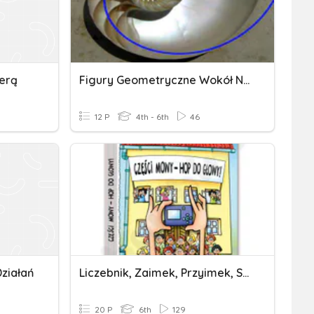
terą
Figury Geometryczne Wokół Nas
12 P
4th - 6th
46
ziałań
Liczebnik, Zaimek, Przyimek, Spójnik, Partykuła, Wykrzyknik
20 P
6th
129