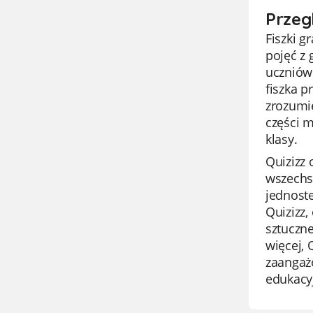
Przeg
Fiszki 
pojęć z 
uczniów 
fiszka 
zrozumie
części 
klasy.
Quizizz 
wszechs
jednoste
Quizizz,
sztuczne
więcej,
zaangaż
edukacyj