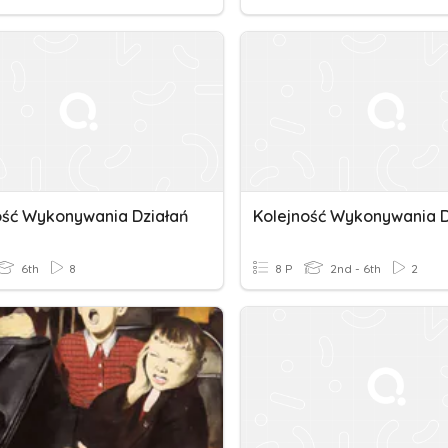
ość Wykonywania Działań
Kolejność Wykonywania D
6th
8
8 P
2nd - 6th
2