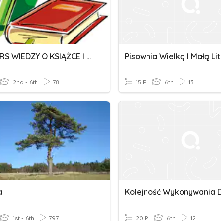
KONKURS WIEDZY O KSIĄŻCE I BIBLIOTECE
Pisownia Wielką I Małą Li
2nd - 6th
78
15 P
6th
13
a
Kolejność Wykonywania D
1st - 6th
797
20 P
6th
12