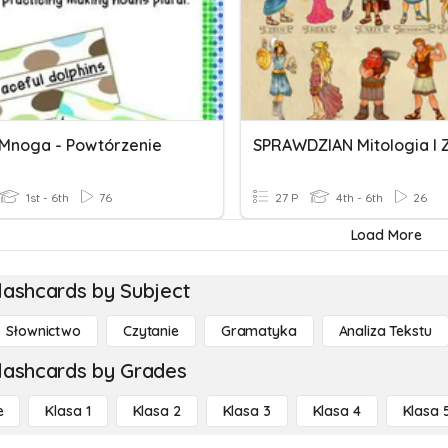
 Mnoga - Powtórzenie
1st - 6th
76
27 P
4th - 6th
26
Load More
lashcards by Subject
Słownictwo
Czytanie
Gramatyka
Analiza Tekstu
lashcards by Grades
e
Klasa 1
Klasa 2
Klasa 3
Klasa 4
Klasa 