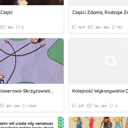
 Część
Części Zdania, Rodzaje Z
6th
2
15 P
4th - 6th
137
Karta Rowerowa-Skrzyżowania I
Kolejność Wykonywania D
4th - 6th
2942
6 P
1st - 6th
2