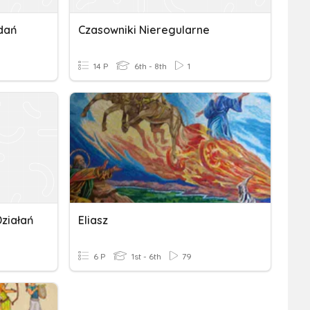
dań
Czasowniki Nieregularne
14 P
6th - 8th
1
ziałań
Eliasz
6 P
1st - 6th
79