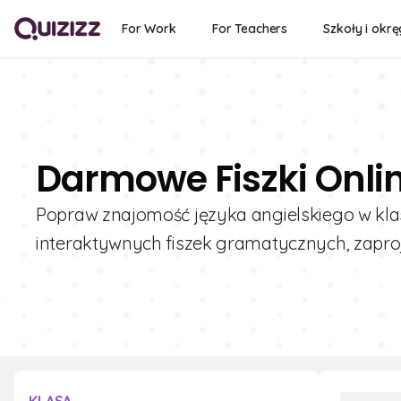
For Work
For Teachers
Szkoły i okrę
Darmowe Fiszki Onli
Popraw znajomość języka angielskiego w klasi
interaktywnych fiszek gramatycznych, zapro