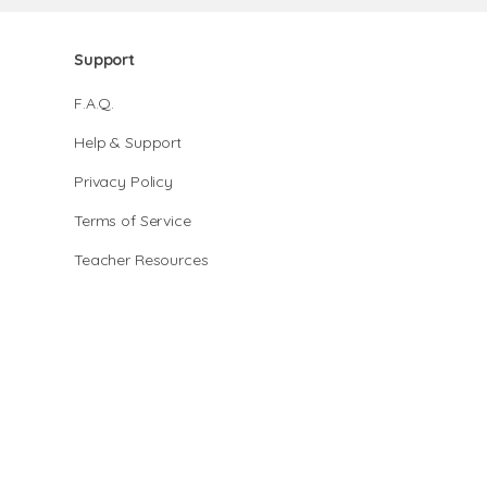
Support
F.A.Q.
Help & Support
Privacy Policy
Terms of Service
Teacher Resources