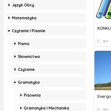
Język Obcy
Matematyka
Czytanie I Pisanie
18 P
Pismo
Słownictwo
Czytanie
Gramatyka
Pisownia
Energi
Gramatyka I Mechanika
16 P