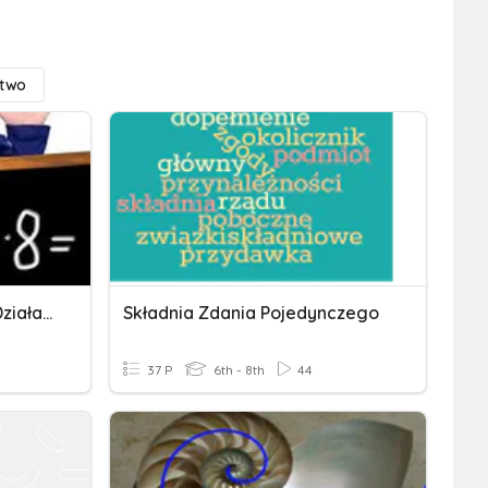
ctwo
Kolejność Wykonywania Działań Praca Domowa
Składnia Zdania Pojedynczego
37 P
6th - 8th
44