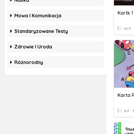
Nauka
Kartk 1
Mowa I Komunikacja
10 P
Standaryzowane Testy
Zdrowie I Uroda
Różnorodny
8 P