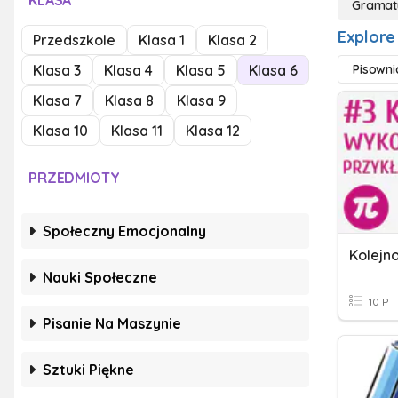
KLASA
Gramat
Explore
Przedszkole
Klasa 1
Klasa 2
Klasa 3
Klasa 4
Klasa 5
Klasa 6
Pisowni
Klasa 7
Klasa 8
Klasa 9
Klasa 10
Klasa 11
Klasa 12
PRZEDMIOTY
Społeczny Emocjonalny
Kolejn
Nauki Społeczne
10 P
Pisanie Na Maszynie
Sztuki Piękne