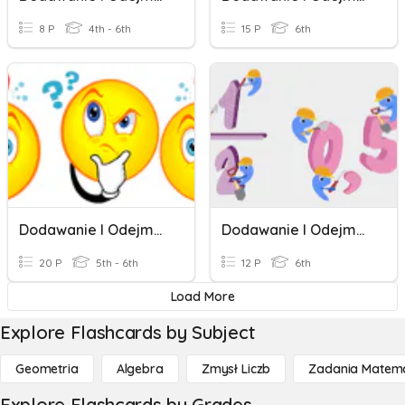
8 P
4th - 6th
15 P
6th
Dodawanie I Odejmowanie Liczb Całkowitych
Dodawanie I Odejmowanie Liczb
20 P
5th - 6th
12 P
6th
Load More
Explore Flashcards by Subject
Geometria
Algebra
Zmysł Liczb
Zadania Matema
Explore Flashcards by Grades