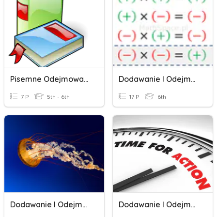
Pisemne Odejmowanie Ułamków Dziesiętnych.
Dodawanie I Odejmowanie Liczb Calkowitych
7 P
5th - 6th
17 P
6th
Dodawanie I Odejmowanie W Pamięci
Dodawanie I Odejmowanie Liczb Wymiernych