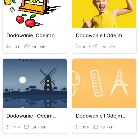
Dodawanie, Odejmowanie I Mnożenie Pisemne
Dodawanie I Odejmowanie
10 P
1st - 6th
10 P
1st - 6th
Dodawanie I Odejmowanie
Dodawanie I Odejmowanie Liczb Całkowitych
14 P
5th - 6th
15 P
1st - 6th