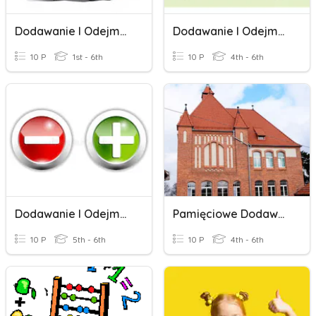
Dodawanie I Odejmowanie Ułamków Zwykłych J.m
Dodawanie I Odejmowanie Ułamków Dziesiętnych
10 P
1st - 6th
10 P
4th - 6th
Dodawanie I Odejmowanie Liczb Całkowitych - Kartkówka
Pamięciowe Dodawanie I Odejmowanie Ułamków Dziesiętnych
10 P
5th - 6th
10 P
4th - 6th