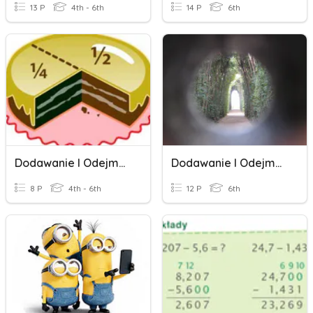
13 P
4th - 6th
14 P
6th
Dodawanie I Odejmowanie Ułamków Zwykłych
Dodawanie I Odejmowanie Liczb Całkowitych
8 P
4th - 6th
12 P
6th