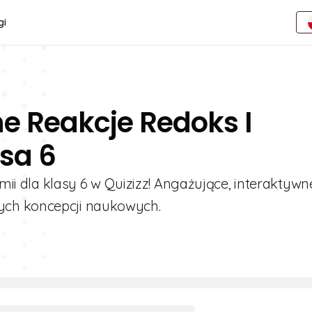
gi
e Reakcje Redoks I
sa 6
emii dla klasy 6 w Quizizz! Angażujące, interaktywn
ych koncepcji naukowych.