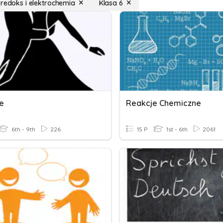
 redoks i elektrochemia
Klasa 6
e
Reakcje Chemiczne
6th - 9th
226
15 P
1st - 6th
2061