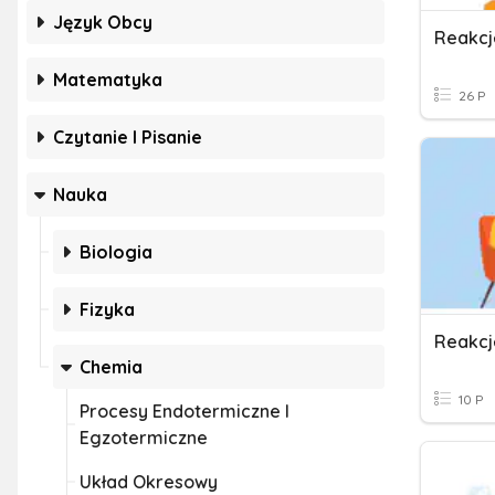
Język Obcy
Reakcj
Matematyka
26 P
Czytanie I Pisanie
Nauka
Biologia
Fizyka
Chemia
10 P
Procesy Endotermiczne I
Egzotermiczne
Układ Okresowy