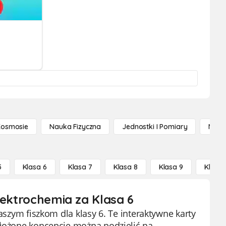
Kosmosie
Nauka Fizyczna
Jednostki I Pomiary
Nauk
5
Klasa 6
Klasa 7
Klasa 8
Klasa 9
Klasa 
lektrochemia za Klasa 6
naszym fiszkom dla klasy 6. Te interaktywne karty
złożone koncepcje można podzielić na