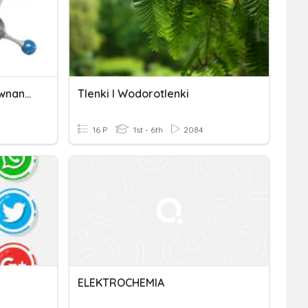
Łączenie Się Atomów. Równania Reakcji Chemicznych
Tlenki I Wodorotlenki
16 P
1st - 6th
2084
ELEKTROCHEMIA