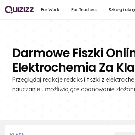
For Work
For Teachers
Szkoły i okrę
Darmowe Fiszki Onlin
Elektrochemia Za Kla
Przeglądaj reakcje redoks i fiszki z elektroch
nauczanie umożliwiające opanowanie złożon