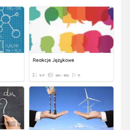
Reakcje Językowe
9 P
6th - 8th
11