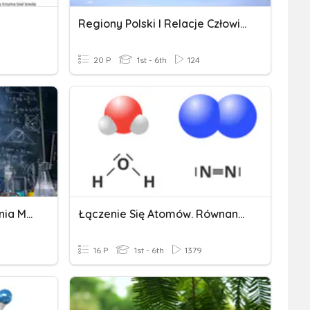
Regiony Polski I Relacje Człowiek - Środowisko.
20 P
1st - 6th
124
Reakcje, Prawo Zachowania Mas
Łączenie Się Atomów. Równania Reakcji Chemicznych
16 P
1st - 6th
1379