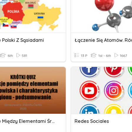
 Polski Z Sąsiadami
6th
581
13 P
1st - 6th
1667
Relacje Między Elementami Środowiska I Region.
Redes Sociales