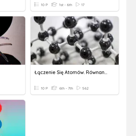
10 P
1st - 6th
17
Łączenie Się Atomów. Równania Reakcji Chemicznych.
10 P
6th - 7th
562