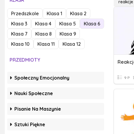
KLASA
reakcje
Przedszkole
Klasa 1
Klasa 2
Klasa 3
Klasa 4
Klasa 5
Klasa 6
Klasa 7
Klasa 8
Klasa 9
Klasa 10
Klasa 11
Klasa 12
PRZEDMIOTY
Reakcj
Społeczny Emocjonalny
9 P
Nauki Społeczne
Pisanie Na Maszynie
Sztuki Piękne