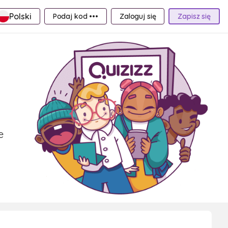
Polski
Podaj kod •••
Zaloguj się
Zapisz się
e