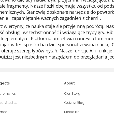
łe fragmenty. Nasze fiszki obejmują wszystko, od podst
chemicznych. Stanowią doskonałe narzędzie do powtórki
enie i zapamiętanie ważnych zagadnień z chemii.
z wierzymy, że nauka staje się przyjemną podróżą. Nasz
ść obsługi, wszechstronność i wciągające tryby gry. Bib
dnej tematyce. Platforma umożliwia nauczycielom mo
iając w ten sposób bardziej spersonalizowaną naukę. Q
 oferuje szereg typów pytań. Nasze funkcje AI i funkcje
izizz jest niezbędnym narzędziem do przeglądania jedn
bjects
About
thematics
Our Story
ial Studies
Quizizz Blog
ence
Media Kit