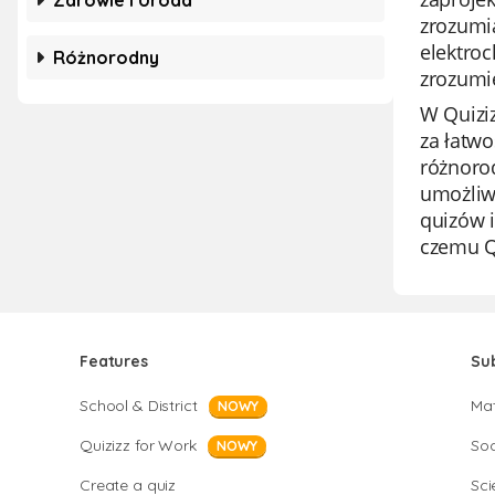
Zdrowie I Uroda
zrozumia
elektro
Różnorodny
zrozumi
W Quiziz
za łatwo
różnoro
umożliw
quizów i
czemu Qu
Features
Su
School & District
Ma
NOWY
Quizizz for Work
Soc
NOWY
Create a quiz
Sci