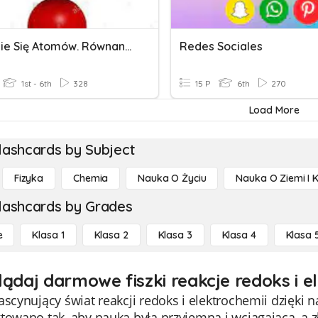
Łączenie Się Atomów. Równania Reakcji Chemicznych
Redes Sociales
1st - 6th
328
15 P
6th
270
Load More
lashcards by Subject
Fizyka
Chemia
Nauka O Życiu
Nauka O Ziemi I 
lashcards by Grades
e
Klasa 1
Klasa 2
Klasa 3
Klasa 4
Klasa 
lądaj darmowe fiszki reakcje redoks i e
ascynujący świat reakcji redoks i elektrochemii dzięki 
towano tak, aby nauka była przyjemna i wciągająca, a 