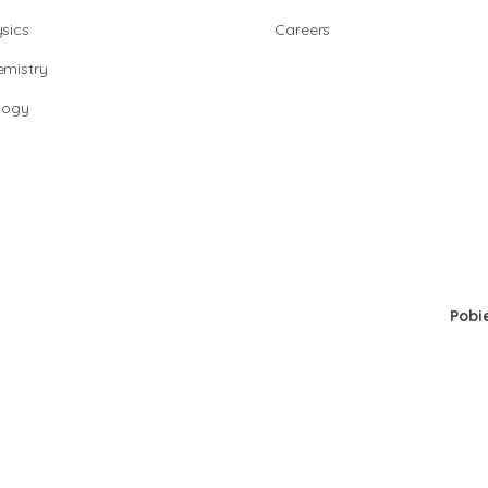
sics
Careers
mistry
logy
Pobi