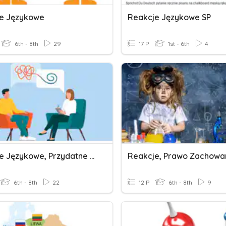
e Językowe
Reakcje Językowe SP
6th - 8th
29
17 P
1st - 6th
4
Reakcje Językowe, Przydatne Zwroty
6th - 8th
22
12 P
6th - 8th
9