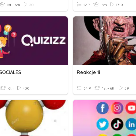
1st - 6th
20
12 P
6th
1710
SOCIALES
Reakcje 1i
6th
430
34 P
1st - 6th
59