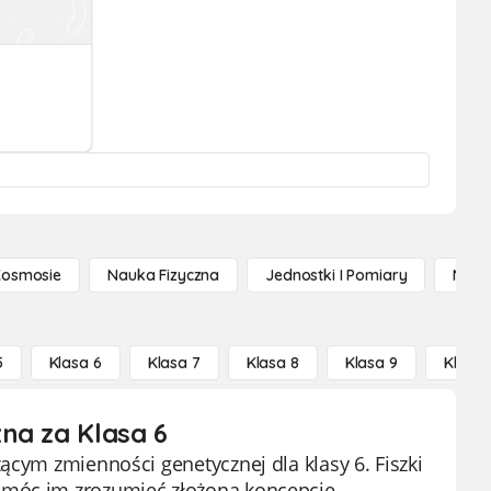
Kosmosie
Nauka Fizyczna
Jednostki I Pomiary
Nauk
5
Klasa 6
Klasa 7
Klasa 8
Klasa 9
Klasa 
na za Klasa 6
ącym zmienności genetycznej dla klasy 6. Fiszki
omóc im zrozumieć złożoną koncepcję