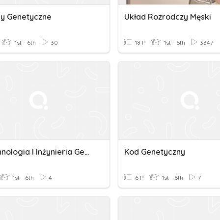
y Genetyczne
Układ Rozrodczy Męski
1st - 6th
30
18 P
1st - 6th
3347
Biotechnologia I Inżynieria Genetyczna
Kod Genetyczny
1st - 6th
4
6 P
1st - 6th
7