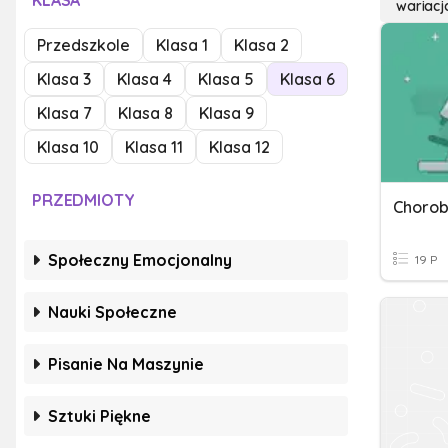
KLASA
wariacj
Przedszkole
Klasa 1
Klasa 2
Klasa 3
Klasa 4
Klasa 5
Klasa 6
Klasa 7
Klasa 8
Klasa 9
Klasa 10
Klasa 11
Klasa 12
PRZEDMIOTY
Chorob
Społeczny Emocjonalny
19 P
Nauki Społeczne
Pisanie Na Maszynie
Sztuki Piękne