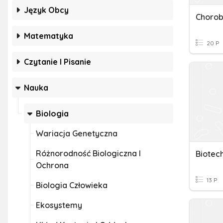
Język Obcy
Chorob
Matematyka
20 P
Czytanie I Pisanie
Nauka
Biologia
Wariacja Genetyczna
Różnorodność Biologiczna I
Ochrona
13 P
Biologia Człowieka
Ekosystemy