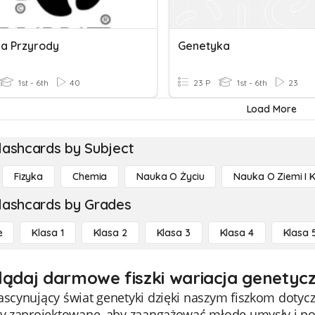
a Przyrody
Genetyka
1st - 6th
40
23 P
1st - 6th
23
Load More
lashcards by Subject
Fizyka
Chemia
Nauka O Życiu
Nauka O Ziemi I 
lashcards by Grades
e
Klasa 1
Klasa 2
Klasa 3
Klasa 4
Klasa 
lądaj darmowe fiszki wariacja genetycz
ascynujący świat genetyki dzięki naszym fiszkom dotycz
ały zaprojektowane, aby zaangażować młode umysły i p