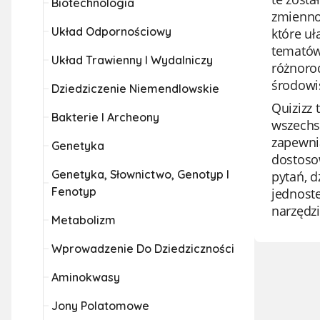
Biotechnologia
zmiennoś
Układ Odpornościowy
które uł
tematów
Układ Trawienny I Wydalniczy
różnorod
środowis
Dziedziczenie Niemendlowskie
Quizizz 
Bakterie I Archeony
wszechs
zapewnia
Genetyka
dostosow
Genetyka, Słownictwo, Genotyp I
pytań, d
Fenotyp
jednoste
narzędz
Metabolizm
Wprowadzenie Do Dziedziczności
Aminokwasy
Jony Polatomowe