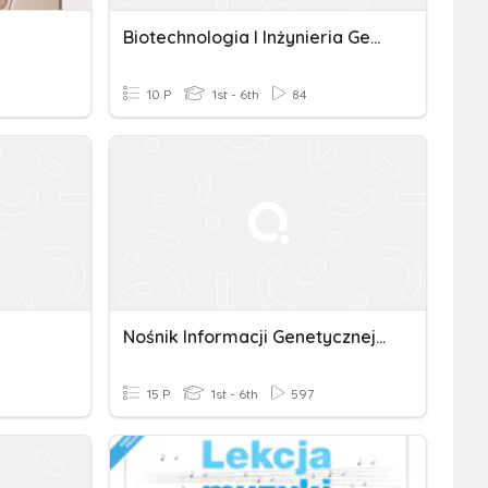
Biotechnologia I Inżynieria Genetyczna
10 P
1st - 6th
84
Nośnik Informacji Genetycznej - DNA
15 P
1st - 6th
597