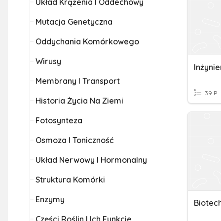
Układ Krążenia I Oddechowy
Mutacja Genetyczna
Oddychania Komórkowego
Wirusy
Inżyni
Membrany I Transport
39 P
Historia Życia Na Ziemi
Fotosynteza
Osmoza I Toniczność
Układ Nerwowy I Hormonalny
Struktura Komórki
Enzymy
Części Roślin I Ich Funkcje