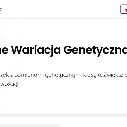
gi
ne Wariacja Genetyczn
iszek z odmianami genetycznymi klasy 6. Zwiększ 
twością!