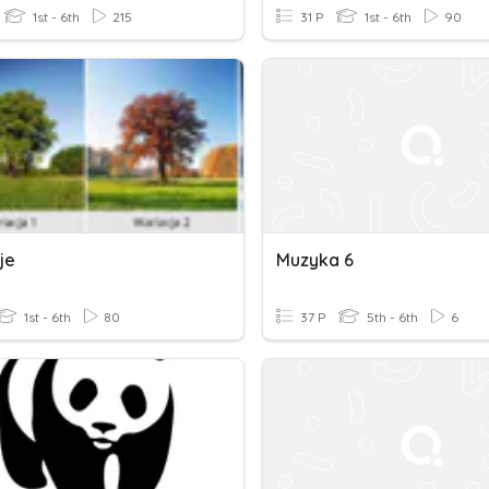
1st - 6th
215
31 P
1st - 6th
90
je
Muzyka 6
1st - 6th
80
37 P
5th - 6th
6