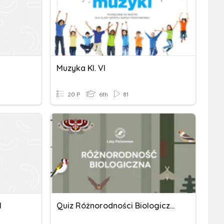
Muzyka Kl. VI
20 P
6th
81
I
Quiz Różnorodności Biologicznej