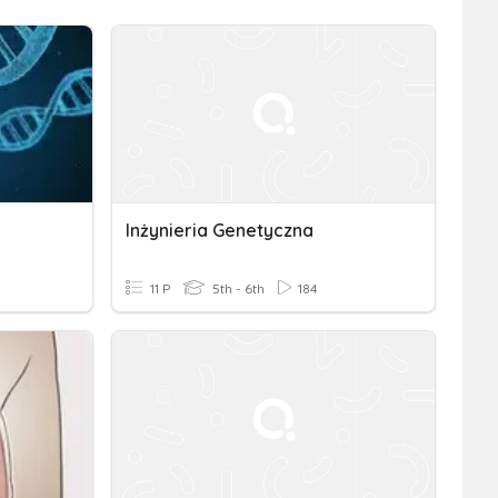
Inżynieria Genetyczna
11 P
5th - 6th
184