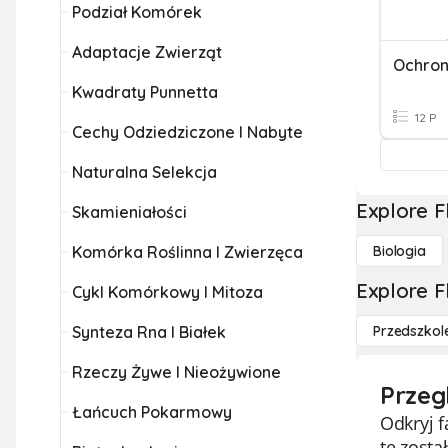
Podział Komórek
Adaptacje Zwierząt
Ochron
Kwadraty Punnetta
12 P
Cechy Odziedziczone I Nabyte
Naturalna Selekcja
Explore F
Skamieniałości
Komórka Roślinna I Zwierzęca
Biologia
Explore F
Cykl Komórkowy I Mitoza
Synteza Rna I Białek
Przedszkol
Rzeczy Żywe I Nieożywione
Przeg
Łańcuch Pokarmowy
Odkryj f
te zost