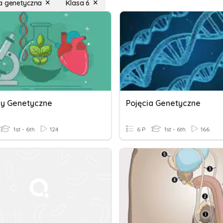
a genetyczna
Klasa 6
y Genetyczne
Pojęcia Genetyczne
1st - 6th
124
6 P
1st - 6th
166