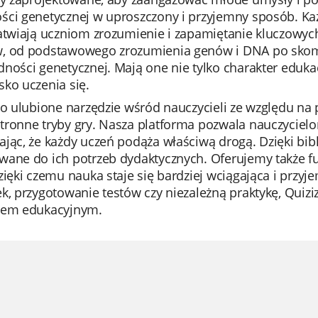
ci genetycznej w uproszczony i przyjemny sposób. Każd
atwiają uczniom zrozumienie i zapamiętanie kluczowych
, od podstawowego zrozumienia genów i DNA po sko
ności genetycznej. Mają one nie tylko charakter edukac
ko uczenia się.
to ulubione narzędzie wśród nauczycieli ze względu na p
tronne tryby gry. Nasza platforma pozwala nauczycie
jąc, że każdy uczeń podąża właściwą drogą. Dzięki bib
ane do ich potrzeb dydaktycznych. Oferujemy także fun
zięki czemu nauka staje się bardziej wciągająca i przyj
k, przygotowanie testów czy niezależną praktykę, Quiz
iem edukacyjnym.