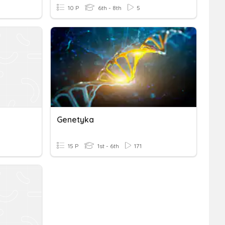
10 P
6th - 8th
5
Genetyka
15 P
1st - 6th
171