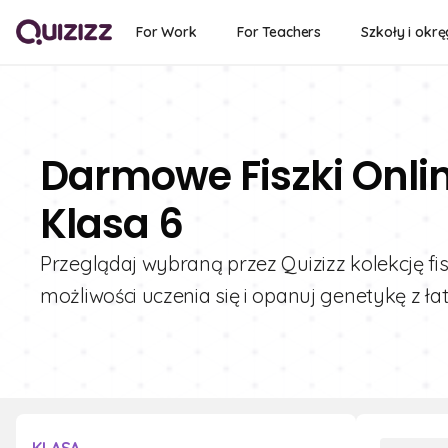
For Work
For Teachers
Szkoły i okrę
Darmowe Fiszki Onli
Klasa 6
Przeglądaj wybraną przez Quizizz kolekcję f
możliwości uczenia się i opanuj genetykę z ła