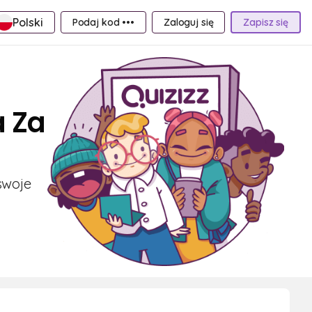
Polski
Podaj kod •••
Zaloguj się
Zapisz się
a Za
swoje