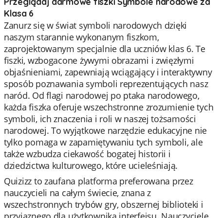
Przeglądaj darmowe fiszki Symbole narodowe za
Klasa 6
Zanurz się w świat symboli narodowych dzięki
naszym starannie wykonanym fiszkom,
zaprojektowanym specjalnie dla uczniów klas 6. Te
fiszki, wzbogacone żywymi obrazami i zwięzłymi
objaśnieniami, zapewniają wciągający i interaktywny
sposób poznawania symboli reprezentujących nasz
naród. Od flagi narodowej po ptaka narodowego,
każda fiszka oferuje wszechstronne zrozumienie tych
symboli, ich znaczenia i roli w naszej tożsamości
narodowej. To wyjątkowe narzędzie edukacyjne nie
tylko pomaga w zapamiętywaniu tych symboli, ale
także wzbudza ciekawość bogatej historii i
dziedzictwa kulturowego, które ucieleśniają.
Quizizz to zaufana platforma preferowana przez
nauczycieli na całym świecie, znana z
wszechstronnych trybów gry, obszernej biblioteki i
przyjaznego dla użytkownika interfejsu. Nauczyciele