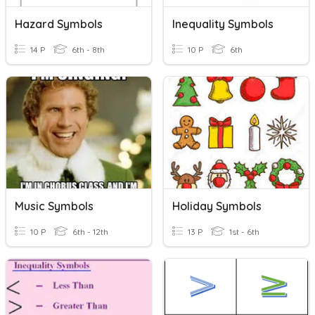
Hazard Symbols
Inequality Symbols
14 P
6th - 8th
10 P
6th
Music Symbols
Holiday Symbols
10 P
6th - 12th
13 P
1st - 6th