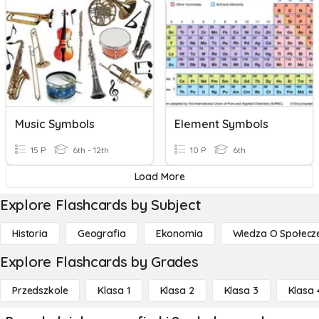
Music Symbols
Element Symbols
15 P
6th - 12th
10 P
6th
Load More
Explore Flashcards by Subject
Historia
Geografia
Ekonomia
Wiedza O Społecz
Explore Flashcards by Grades
Przedszkole
Klasa 1
Klasa 2
Klasa 3
Klasa 