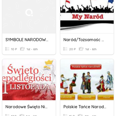
SYMBOLE NARODOWE - LEKCJA WYCHOWAWCZA
Naród/tożsamośc Narodowa/mniejszości Narodowe
10 P
1st - 6th
20 P
1st - 6th
Narodowe Święto Niepodległości
Polskie Tańce Narodowe - Klasa IV