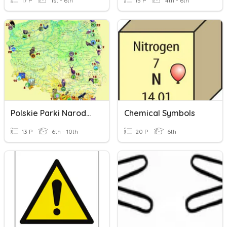
17 P
1st - 6th
15 P
4th - 6th
Polskie Parki Narodowe
Chemical Symbols
13 P
6th - 10th
20 P
6th