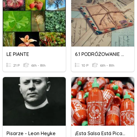
LE PIANTE
6.1 PODRÓŻOWANIE / PISANIE Pocztówka + Was/were
21 P
6th - 8th
10 P
6th - 8th
Pisarze - Leon Heyke
¡Esta Salsa Está Picante!