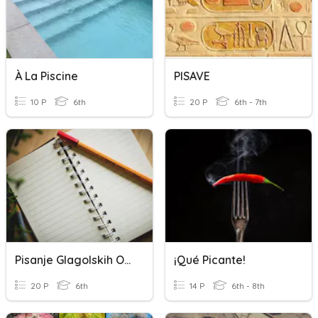
À La Piscine
PISAVE
10 P
6th
20 P
6th - 7th
Pisanje Glagolskih Oblika
¡Qué Picante!
20 P
6th
14 P
6th - 8th