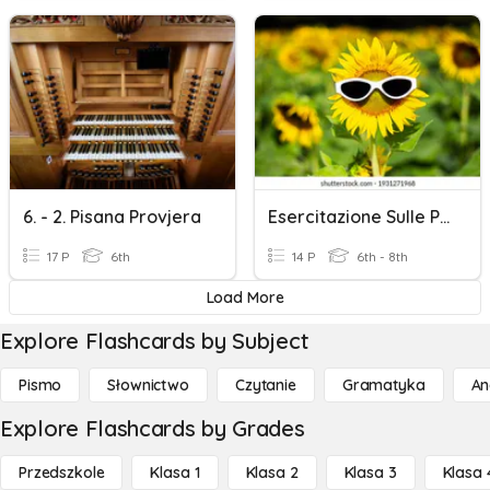
6. - 2. Pisana Provjera
Esercitazione Sulle Piante Per Babbioni
17 P
6th
14 P
6th - 8th
Load More
Explore Flashcards by Subject
Pismo
Słownictwo
Czytanie
Gramatyka
An
Explore Flashcards by Grades
Przedszkole
Klasa 1
Klasa 2
Klasa 3
Klasa 