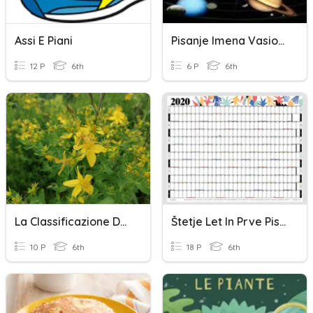
Assi E Piani
Pisanje Imena Vasionskih Tela
12 P
6th
6 P
6th
La Classificazione Delle Piante
Štetje Let In Prve Pisave
10 P
6th
18 P
6th