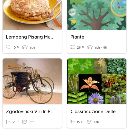
Lempeng Pisang Mudah
Piante
10 P
6th
28 P
6th - 8th
Zgodovinski Viri In Prve Pisave
Classificazione Delle Piante
21 P
6th
15 P
6th