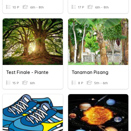
10 P
6th - 8th
17 P
6th - 8th
Test Finale - Piante
Tanaman Pisang
15 P
6th
8 P
5th - 6th