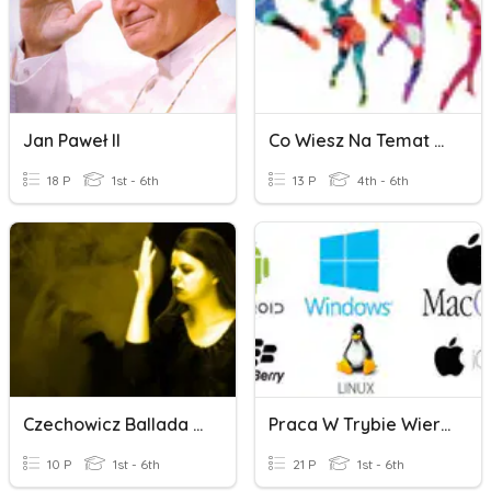
Jan Paweł II
Co Wiesz Na Temat Sportu.
18 P
1st - 6th
13 P
4th - 6th
Czechowicz Ballada Z Tamtej Strony
Praca W Trybie Wiersza Poleceń Pliki Wsadowe
10 P
1st - 6th
21 P
1st - 6th