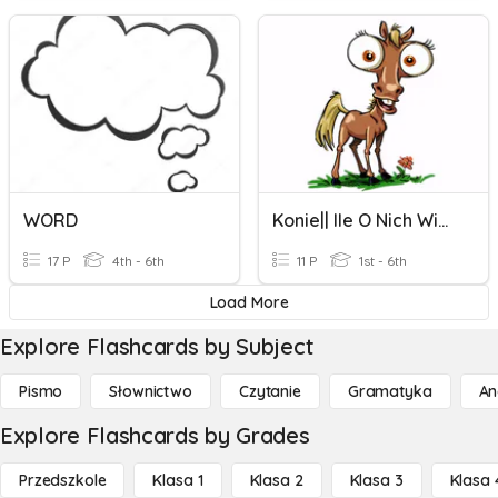
WORD
Konie|| Ile O Nich Wiesz?
17 P
4th - 6th
11 P
1st - 6th
Load More
Explore Flashcards by Subject
Pismo
Słownictwo
Czytanie
Gramatyka
An
Explore Flashcards by Grades
Przedszkole
Klasa 1
Klasa 2
Klasa 3
Klasa 