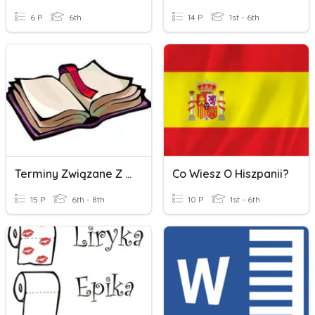
6 P
6th
14 P
1st - 6th
Terminy Związane Z Literaturą
Co Wiesz O Hiszpanii?
15 P
6th - 8th
10 P
1st - 6th