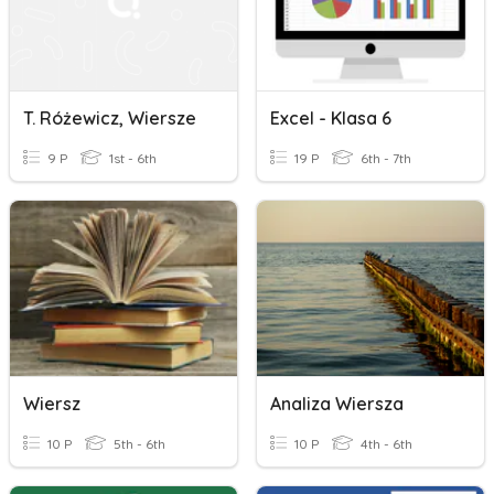
T. Różewicz, Wiersze
Excel - Klasa 6
9 P
1st - 6th
19 P
6th - 7th
Wiersz
Analiza Wiersza
10 P
5th - 6th
10 P
4th - 6th