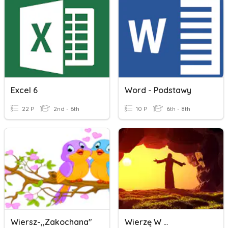
Excel 6
Word - Podstawy
22 P
2nd - 6th
10 P
6th - 8th
Wiersz-,,Zakochana"
Wierzę W ...