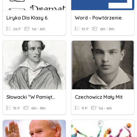
Liryka Dla Klasy 6.
Word - Powtórzenie.
26 P
1st - 6th
10 P
6th - 8th
Słowacki "W Pamiętniku Zofii..."
Czechowicz Mały Mit
15 P
6th - 8th
11 P
1st - 6th