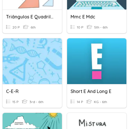
Triângulos E Quadriláteros
Mmc E Mdc
20 P
6th
10 P
5th - 6th
C-E-R
Short E And Long E
15 P
3rd - 6th
14 P
KG - 6th