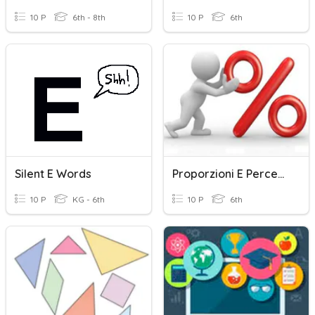
10 P
6th - 8th
10 P
6th
Silent E Words
Proporzioni E Percentuali
10 P
KG - 6th
10 P
6th