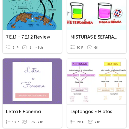
7.E.1.1 + 7.E.1.2 Review
MISTURAS E SEPARAÇÃO
21 P
6th - 8th
10 P
6th
Letra E Fonema
Diptongos E Hiatos
10 P
5th - 6th
20 P
6th