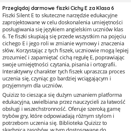
Przeglądaj darmowe fiszki Cichy E za Klasa 6
Fiszki Silent E to skuteczne narzędzie edukacyjne
zaprojektowane w celu doskonalenia umiejętności
posługiwania się językiem angielskim uczniów klas
6. Te fiszki skupiają się przede wszystkim na pojęciu
cichego E i jego roli w zmianie wymowy i znaczenia
słów. Korzystając z tych fiszek, uczniowie mogą lepiej
zrozumieć i zapamiętać cichą regułę E, poprawiając
swoje umiejętności czytania, pisania i ortografii.
Interaktywny charakter tych fiszek upraszcza proces
uczenia się, czyniąc go bardziej wciągającym i
przyjemnym dla uczniów.
Quizizz to ciesząca się dużym uznaniem platforma
edukacyjna, uwielbiana przez nauczycieli za łatwość
obsługi i wszechstronność. Oferuje szeroką gamę
trybów gry, które odpowiadają różnym stylom i
potrzebom uczenia się. Biblioteka Quizizz to
skarbnica zasobów, w tym dostosowane do