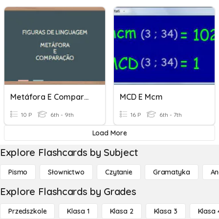
Metáfora E Comparação
MCD E Mcm
10 P
6th - 9th
16 P
6th - 7th
Load More
Explore Flashcards by Subject
Pismo
Słownictwo
Czytanie
Gramatyka
An
Explore Flashcards by Grades
Przedszkole
Klasa 1
Klasa 2
Klasa 3
Klasa 