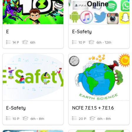
E
E-Safety
14 P
6th
10 P
6th - 12th
E-Safety
NCFE 7.E.1.5 + 7.E.1.6
10 P
6th - 8th
20 P
6th - 8th