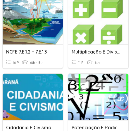
NCFE 7.E.1.2 + 7.E.1.3
Multiplicação E Divisão
16 P
6th - 8th
11 P
6th
Cidadania E Civismo
Potenciação E Radiciação