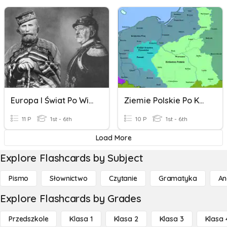
Europa I Świat Po Wiośnie Ludów
Ziemie Polskie Po Kongresie Wiedeńskim
11 P
1st - 6th
10 P
1st - 6th
Load More
Explore Flashcards by Subject
Pismo
Słownictwo
Czytanie
Gramatyka
An
Explore Flashcards by Grades
Przedszkole
Klasa 1
Klasa 2
Klasa 3
Klasa 