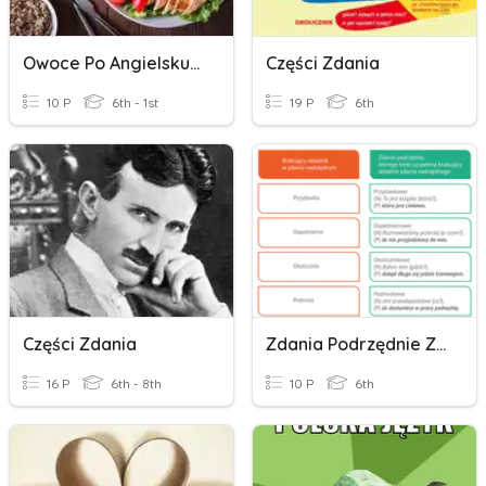
Owoce Po Angielsku- Test Znajomości
Części Zdania
10 P
6th - 1st
19 P
6th
Części Zdania
Zdania Podrzędnie Złożone
16 P
6th - 8th
10 P
6th