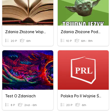
Zdania Złożone Współrzędnie
Zdania Złożone Podrzędnie
20 P
6th
10 P
6th - 8th
Test O Zdaniach
Polska Po II Wojnie Św.
8 P
2nd - 6th
20 P
6th