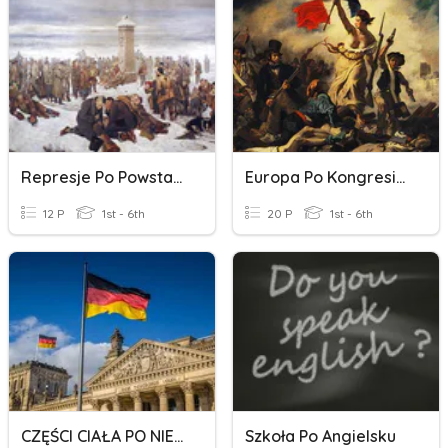
Represje Po Powstaniu Styczniowym
Europa Po Kongresie Wiedeńskim
12 P
1st - 6th
20 P
1st - 6th
CZĘŚCI CIAŁA PO NIEMIECKU
Szkoła Po Angielsku