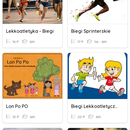
Lekkoatletyka - Biegi
Biegi Sprinterskie
16 P
6th
17 P
1st - 6th
Lon Po PO
Biegi Lekkoatletyczne
10 P
6th
20 P
6th