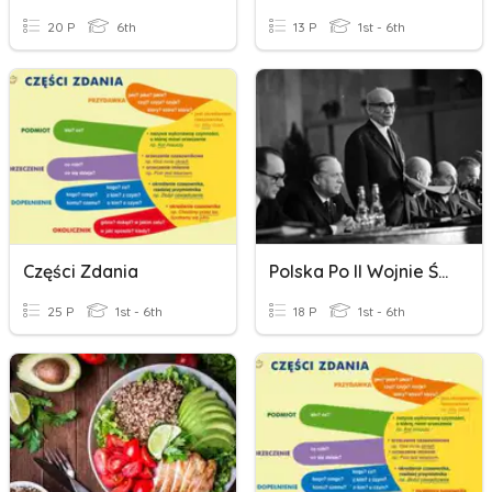
20 P
6th
13 P
1st - 6th
Części Zdania
Polska Po II Wojnie Światowej
25 P
1st - 6th
18 P
1st - 6th