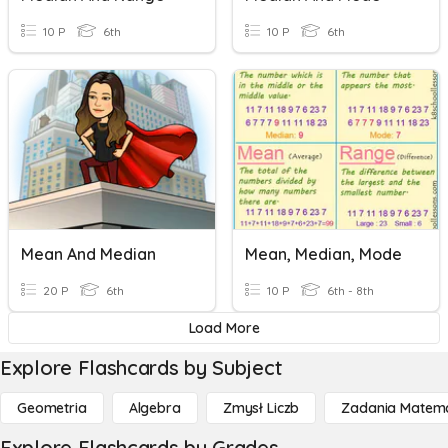
10 P
6th
10 P
6th
Mean And Median
Mean, Median, Mode
20 P
6th
10 P
6th - 8th
Load More
Explore Flashcards by Subject
Geometria
Algebra
Zmysł Liczb
Zadania Matema
Explore Flashcards by Grades