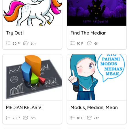
Try Out I
Find The Median
20 P
6th
10 P
6th
MEDIAN KELAS VI
Modus, Median, Mean
20 P
6th
10 P
6th