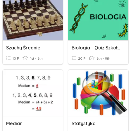
Szachy Średnie
Biologia - Quiz Szkoła Podstawowa I Średnia
10 P
1st - 6th
20 P
6th - 8th
Median
Statystyka