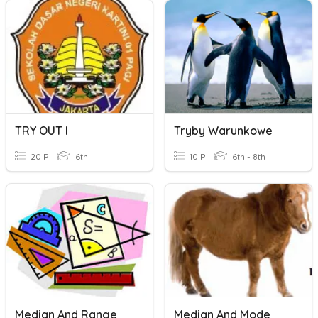
TRY OUT I
Tryby Warunkowe
20 P
6th
10 P
6th - 8th
Median And Range
Median And Mode