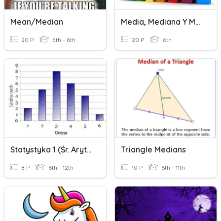
Mean/Median
Media, Mediana Y Moda
20 P
5th - 6th
20 P
6th
Statystyka 1 (śr. Arytm. I Waż., Mediana, Dominanta)
Triangle Medians
8 P
6th - 12th
10 P
6th - 11th