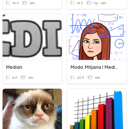
10 P
6th
14 P
1st - 6th
Median
Moda. Mitjana I Mediana
8 P
6th
20 P
6th