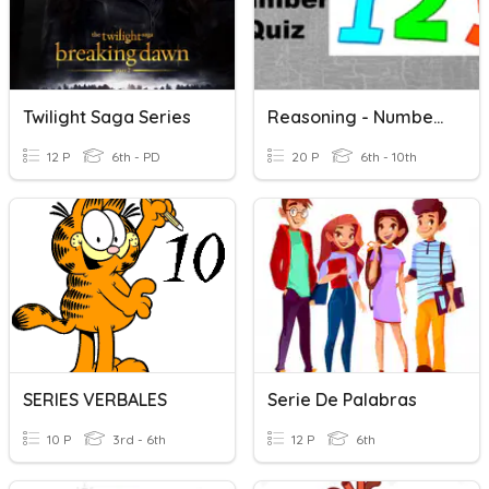
Twilight Saga Series
Reasoning - Number Series
12 P
6th - PD
20 P
6th - 10th
SERIES VERBALES
Serie De Palabras
10 P
3rd - 6th
12 P
6th