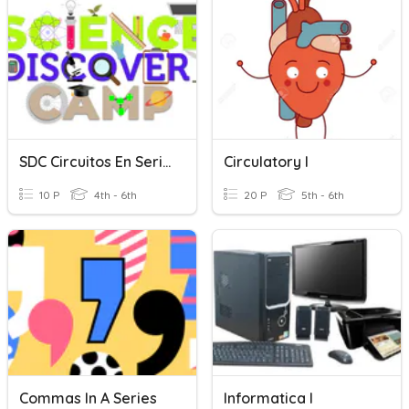
SDC Circuitos En Serie Y Paralelo
Circulatory I
10 P
4th - 6th
20 P
5th - 6th
Commas In A Series
Informatica I