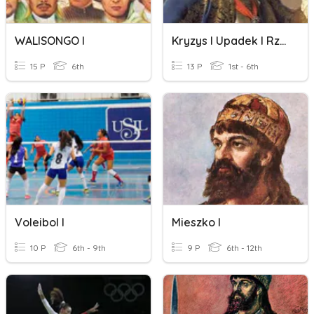
WALISONGO I
Kryzys I Upadek I Rzeczpospolitej
15 P
6th
13 P
1st - 6th
Voleibol I
Mieszko I
10 P
6th - 9th
9 P
6th - 12th