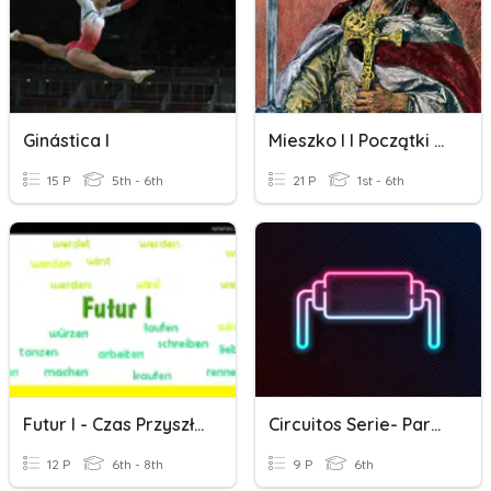
Ginástica I
Mieszko I I Początki Polski
15 P
5th - 6th
21 P
1st - 6th
Futur I - Czas Przyszły Futur I
Circuitos Serie- Paralelo
12 P
6th - 8th
9 P
6th