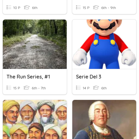
10 P
6th
15 P
6th - 9th
The Run Series, #1
Serie Del 3
15 P
6th - 7th
14 P
6th