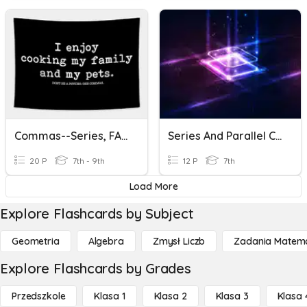
Commas--Series, FANBOYS, Dialogue
Series And Parallel Circuit
20 P
7th - 9th
12 P
7th
Load More
Explore Flashcards by Subject
Geometria
Algebra
Zmysł Liczb
Zadania Matema
Explore Flashcards by Grades
Przedszkole
Klasa 1
Klasa 2
Klasa 3
Klasa 