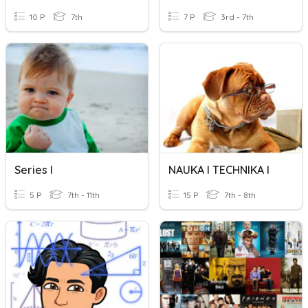
10 P
7th
7 P
3rd - 7th
Series I
NAUKA I TECHNIKA I
5 P
7th - 11th
15 P
7th - 8th