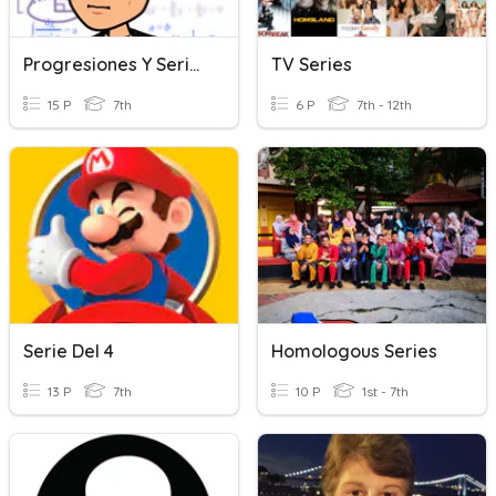
Progresiones Y Series
TV Series
15 P
7th
6 P
7th - 12th
Serie Del 4
Homologous Series
13 P
7th
10 P
1st - 7th