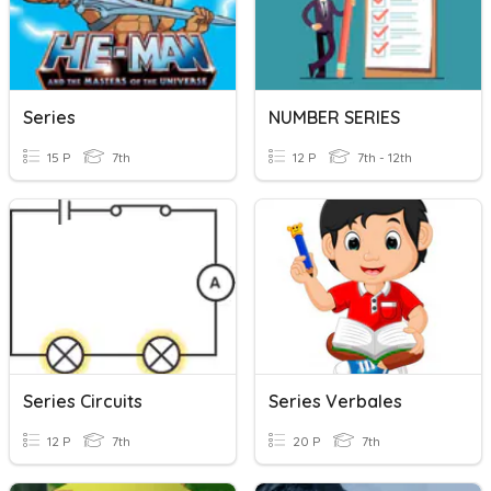
Series
NUMBER SERIES
15 P
7th
12 P
7th - 12th
Series Circuits
Series Verbales
12 P
7th
20 P
7th