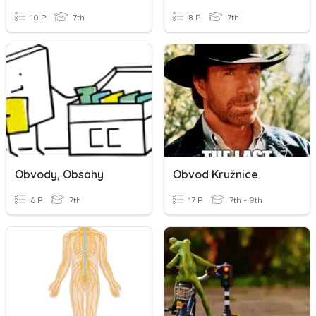
10 P
7th
8 P
7th
Obvody, Obsahy
Obvod Kružnice
6 P
7th
17 P
7th - 9th