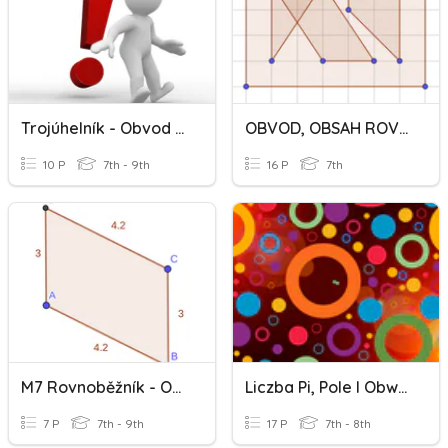
Trojúhelník - Obvod A Obsah
OBVOD, OBSAH ROVINNÝCH ÚTVARŮ
10 P
7th - 9th
16 P
7th
M7 Rovnoběžník - Obvod
Liczba Pi, Pole I Obwód Koła
7 P
7th - 9th
17 P
7th - 8th