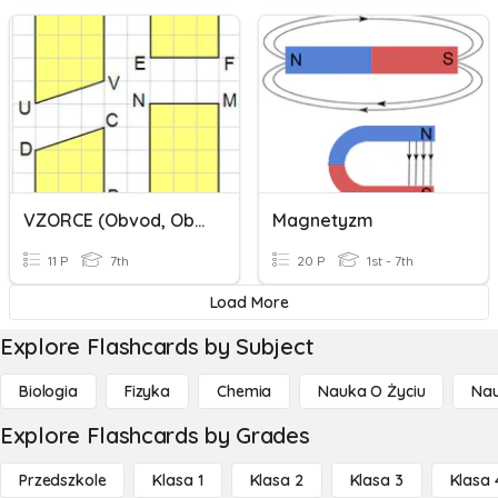
VZORCE (obvod, Obsah Rovinných Útvarů)
Magnetyzm
11 P
7th
20 P
1st - 7th
Load More
Explore Flashcards by Subject
Biologia
Fizyka
Chemia
Nauka O Życiu
Nau
Explore Flashcards by Grades
Przedszkole
Klasa 1
Klasa 2
Klasa 3
Klasa 