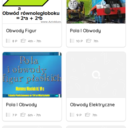
Obwody Figur
Pola I Obwody
8 P
4th - 7th
10 P
7th
Pola I Obwody
Obwody Elektryczne
7 P
6th - 7th
9 P
7th