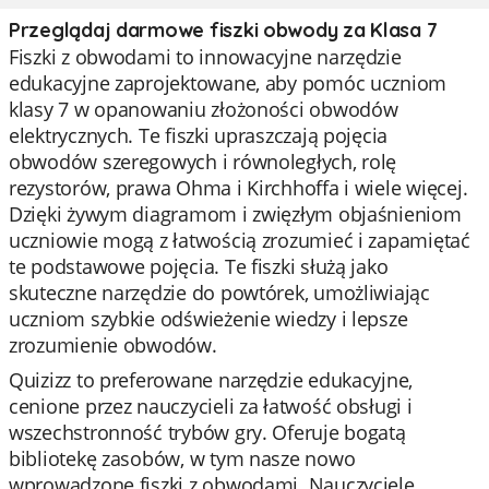
Przeglądaj darmowe fiszki obwody za Klasa 7
Fiszki z obwodami to innowacyjne narzędzie
edukacyjne zaprojektowane, aby pomóc uczniom
klasy 7 w opanowaniu złożoności obwodów
elektrycznych. Te fiszki upraszczają pojęcia
obwodów szeregowych i równoległych, rolę
rezystorów, prawa Ohma i Kirchhoffa i wiele więcej.
Dzięki żywym diagramom i zwięzłym objaśnieniom
uczniowie mogą z łatwością zrozumieć i zapamiętać
te podstawowe pojęcia. Te fiszki służą jako
skuteczne narzędzie do powtórek, umożliwiając
uczniom szybkie odświeżenie wiedzy i lepsze
zrozumienie obwodów.
Quizizz to preferowane narzędzie edukacyjne,
cenione przez nauczycieli za łatwość obsługi i
wszechstronność trybów gry. Oferuje bogatą
bibliotekę zasobów, w tym nasze nowo
wprowadzone fiszki z obwodami. Nauczyciele