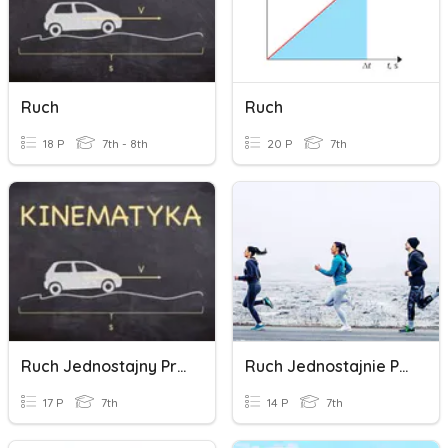
Ruch
Ruch
18 P
7th - 8th
20 P
7th
Ruch Jednostajny Prostoliniowy
Ruch Jednostajnie Przyspieszony
17 P
7th
14 P
7th