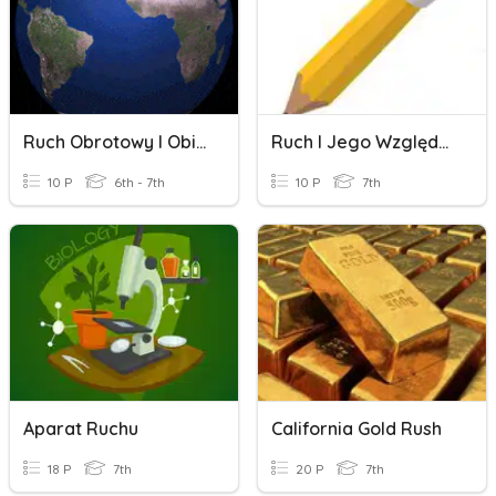
Ruch Obrotowy I Obiegowy Ziemi
Ruch I Jego Względność
10 P
6th - 7th
10 P
7th
Aparat Ruchu
California Gold Rush
18 P
7th
20 P
7th