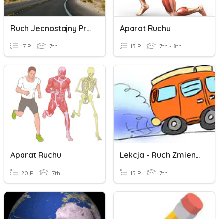
Ruch Jednostajny Prostoliniowy
Aparat Ruchu
17 P
7th
13 P
7th - 8th
Aparat Ruchu
Lekcja - Ruch Zmienny
20 P
7th
15 P
7th