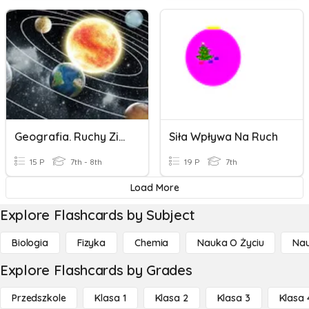
Geografia. Ruchy Ziemi.
Siła Wpływa Na Ruch
15 P
7th - 8th
19 P
7th
Load More
Explore Flashcards by Subject
Biologia
Fizyka
Chemia
Nauka O Życiu
Nau
Explore Flashcards by Grades
Przedszkole
Klasa 1
Klasa 2
Klasa 3
Klasa 