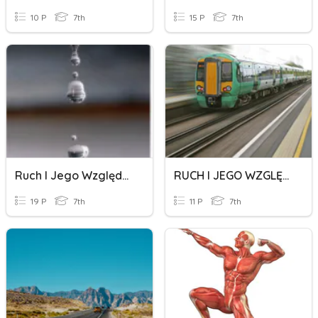
10 P
7th
15 P
7th
Ruch I Jego Względność- Ruch Jednostajny Prostoliniowy.
RUCH I JEGO WZGLĘDNOŚĆ
19 P
7th
11 P
7th