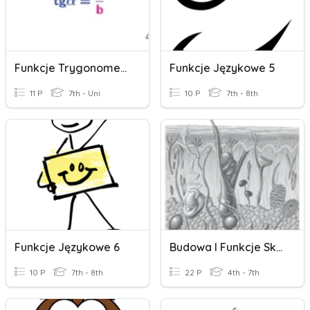
Funkcje Trygonometryczne Kąta Ostrego
Funkcje Językowe 5
11 P
7th - Uni
10 P
7th - 8th
Funkcje Językowe 6
Budowa I Funkcje Skóry
10 P
7th - 8th
22 P
4th - 7th