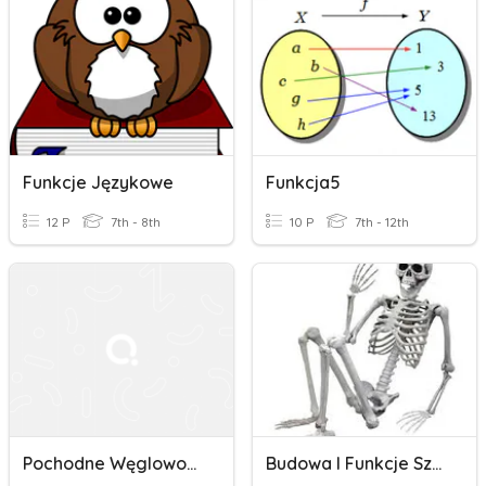
Funkcje Językowe
Funkcja5
12 P
7th - 8th
10 P
7th - 12th
Pochodne Węglowodorów
Budowa I Funkcje Szkieletu