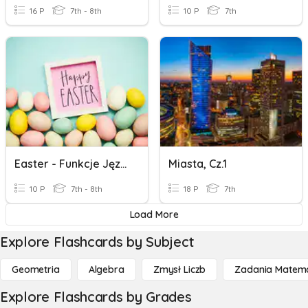
16 P
7th - 8th
10 P
7th
Easter - Funkcje Językowe
Miasta, Cz.1
10 P
7th - 8th
18 P
7th
Load More
Explore Flashcards by Subject
Geometria
Algebra
Zmysł Liczb
Zadania Matema
Explore Flashcards by Grades