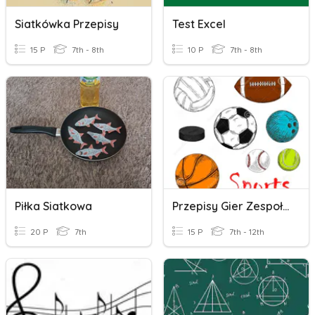
Siatkówka Przepisy
Test Excel
15 P
7th - 8th
10 P
7th - 8th
Piłka Siatkowa
Przepisy Gier Zespołowych
20 P
7th
15 P
7th - 12th