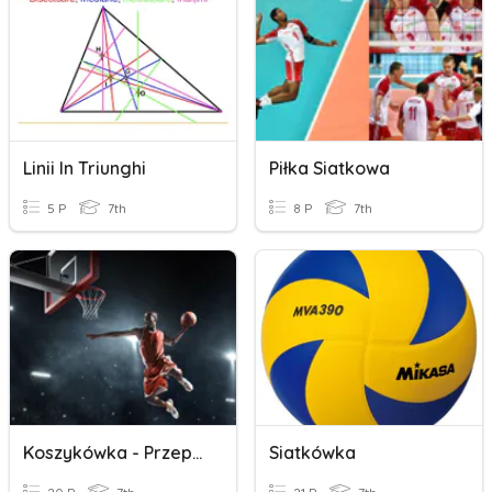
Linii In Triunghi
Piłka Siatkowa
5 P
7th
8 P
7th
Koszykówka - Przepisy Gry
Siatkówka