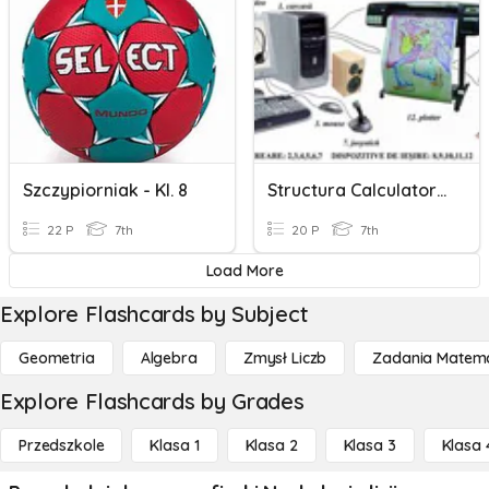
Szczypiorniak - Kl. 8
Structura Calculatorului
22 P
7th
20 P
7th
Load More
Explore Flashcards by Subject
Geometria
Algebra
Zmysł Liczb
Zadania Matema
Explore Flashcards by Grades
Przedszkole
Klasa 1
Klasa 2
Klasa 3
Klasa 