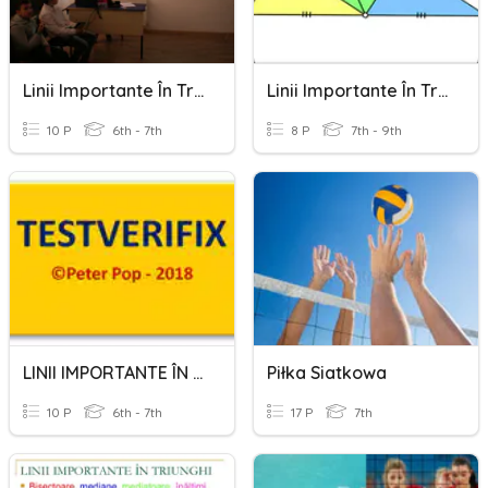
Linii Importante În Triunghi
Linii Importante În Triunghi
10 P
6th - 7th
8 P
7th - 9th
LINII IMPORTANTE ÎN TRIUNGHI - 1 - 2018
Piłka Siatkowa
10 P
6th - 7th
17 P
7th