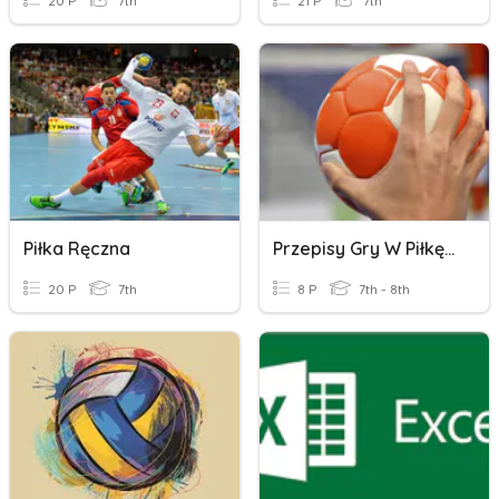
20 P
7th
21 P
7th
Piłka Ręczna
Przepisy Gry W Piłkę Ręczną: Boisko Do Gry
20 P
7th
8 P
7th - 8th