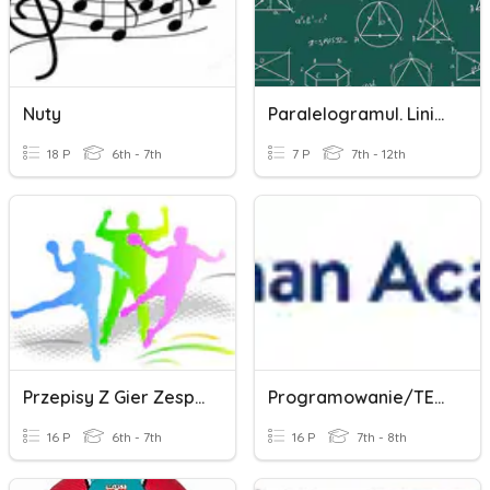
Nuty
Paralelogramul. Linia Mijlocie. Centrul De Greutate.
18 P
6th - 7th
7 P
7th - 12th
Przepisy Z Gier Zespołowych - 6/7
Programowanie/TEST
16 P
6th - 7th
16 P
7th - 8th