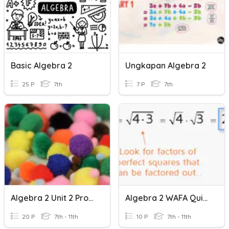
Basic Algebra 2
Ungkapan Algebra 2
25 P
7th
7 P
7th
Algebra 2 Unit 2 Probability Practice
Algebra 2 WAFA Quiz - Radicals
20 P
7th - 11th
10 P
7th - 11th