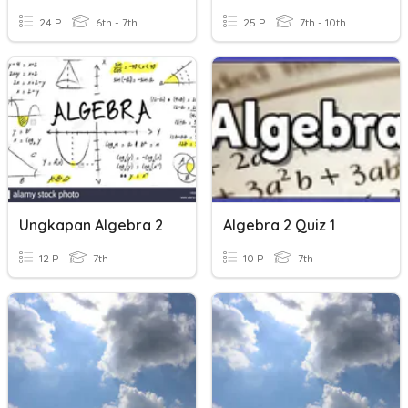
24 P
6th - 7th
25 P
7th - 10th
Ungkapan Algebra 2
Algebra 2 Quiz 1
12 P
7th
10 P
7th