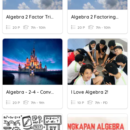
Algebra 2 Factor Trinomials
Algebra 2 Factoring GCF
20 P
7th - 10th
20 P
7th - 10th
Algebra - 2-4 - Conversions
I Love Algebra 2!
20 P
7th - 9th
10 P
7th - PD