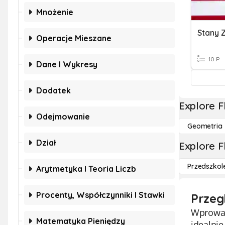
Mnożenie
Operacje Mieszane
10 P
Dane I Wykresy
Dodatek
Explore F
Odejmowanie
Geometria
Dział
Explore F
Przedszkol
Arytmetyka I Teoria Liczb
Procenty, Współczynniki I Stawki
Przeg
Wprowadź
Matematyka Pieniędzy
idealni