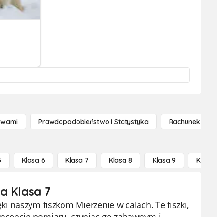
owami
Prawdopodobieństwo I Statystyka
Rachunek Różn
5
Klasa 6
Klasa 7
Klasa 8
Klasa 9
Klasa 
a Klasa 7
ki naszym fiszkom Mierzenie w calach. Te fiszki,
oncepcję pomiaru, czyniąc go zabawnym i