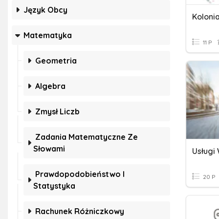
Język Obcy
Kolonia
Matematyka
11 P
Geometria
Algebra
Zmysł Liczb
Zadania Matematyczne Ze
Słowami
Usługi
Prawdopodobieństwo I
20 P
Statystyka
Rachunek Różniczkowy