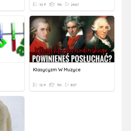
10 P
7th
2467
Klasycyzm W Muzyce
12 P
7th
807