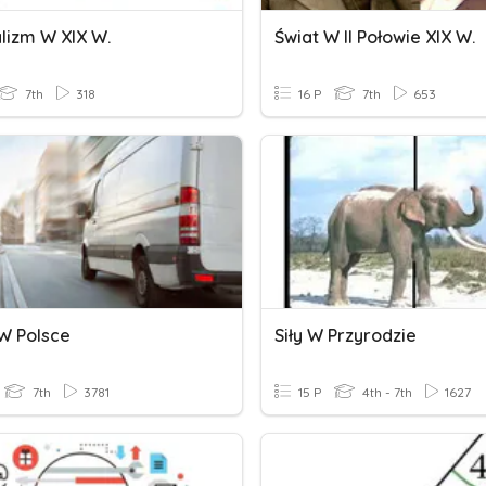
lizm W XIX W.
Świat W II Połowie XIX W.
7th
318
16 P
7th
653
 W Polsce
Siły W Przyrodzie
7th
3781
15 P
4th - 7th
1627