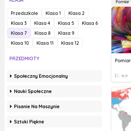
KLASA
Pomiar 
Przedszkole
Klasa 1
Klasa 2
Klasa 3
Klasa 4
Klasa 5
Klasa 6
Klasa 7
Klasa 8
Klasa 9
Klasa 10
Klasa 11
Klasa 12
PRZEDMIOTY
Pomiar
Społeczny Emocjonalny
15 P
Nauki Społeczne
Pisanie Na Maszynie
Sztuki Piękne