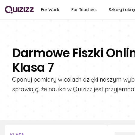
For Work
For Teachers
Szkoły i okrę
Darmowe Fiszki Onli
Klasa 7
Opanuj pomiary w calach dzięki naszym wybr
sprawiają, że nauka w Quizizz jest przyjemna 