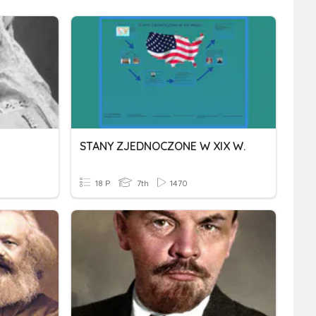
STANY ZJEDNOCZONE W XIX W.
18 P
7th
1470