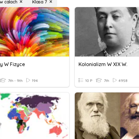
w calach
Klasa 7
y W Fizyce
Kolonializm W XIX W.
7th - 9th
194
10 P
7th
4958