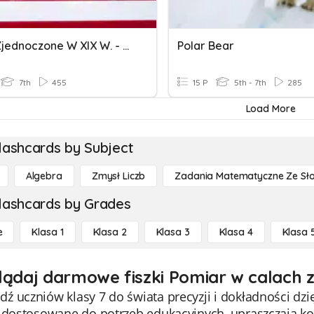
Stany Zjednoczone W XIX W. - Kl7
Polar Bear
7th
455
15 P
5th - 7th
285
Load More
lashcards by Subject
Algebra
Zmysł Liczb
Zadania Matematyczne Ze Sł
lashcards by Grades
e
Klasa 1
Klasa 2
Klasa 3
Klasa 4
Klasa 
lądaj darmowe fiszki Pomiar w calach z
 uczniów klasy 7 do świata precyzji i dokładności dzię
e dostosowane do potrzeb edukacyjnych, upraszczają k