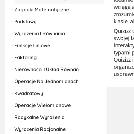
wciągają
Zagadki Matematyczne
zrozumi
klasie, 
Podstawy
Quizizz 
Wyrażenia I Równania
swojej ł
interak
Funkcje Liniowe
typami 
Faktoring
Quizizz 
organizo
Nierówności I Układ Równań
usprawn
Operacje Na Jednomianach
Kwadratowy
Operacje Wielomianowe
Radykalne Wyrażenia
Wyrażenia Racjonalne