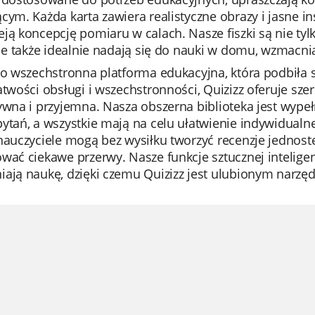
cym. Każda karta zawiera realistyczne obrazy i jasne in
eją koncepcję pomiaru w calach. Nasze fiszki są nie t
ale także idealnie nadają się do nauki w domu, wzmacn
to wszechstronna platforma edukacyjna, która podbiła s
atwości obsługi i wszechstronności, Quizizz oferuje sz
tywna i przyjemna. Nasza obszerna biblioteka jest wy
pytań, a wszystkie mają na celu ułatwienie indywidual
nauczyciele mogą bez wysiłku tworzyć recenzje jednost
wać ciekawe przerwy. Nasze funkcje sztucznej inteligenc
iają naukę, dzięki czemu Quizizz jest ulubionym narzę