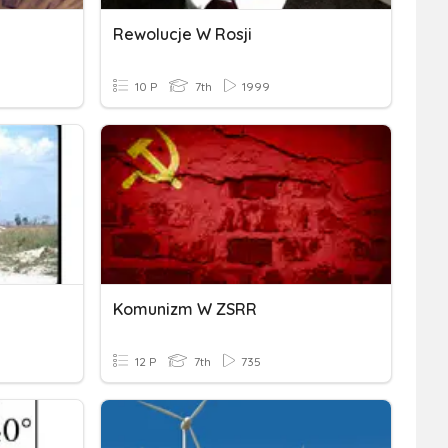
Rewolucje W Rosji
10 P
7th
1999
Komunizm W ZSRR
12 P
7th
735