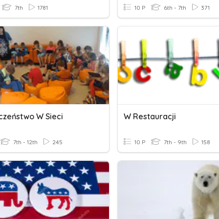
7th
1781
10 P
6th - 7th
371
czeństwo W Sieci
W Restauracji
7th - 12th
245
10 P
7th - 9th
158