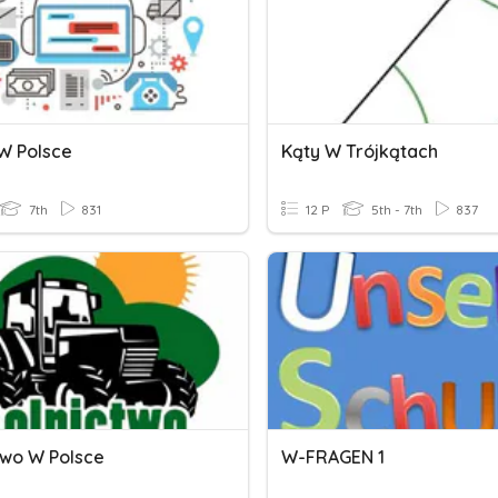
 W Polsce
Kąty W Trójkątach
7th
831
12 P
5th - 7th
837
two W Polsce
W-FRAGEN 1