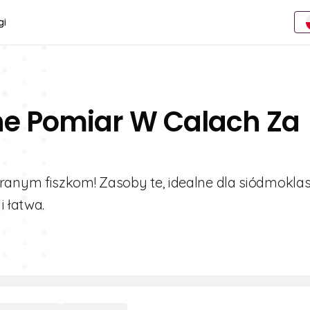
gi
ne Pomiar W Calach Za
anym fiszkom! Zasoby te, idealne dla siódmoklas
i łatwa.