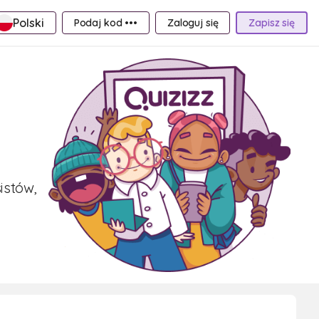
Polski
Podaj kod •••
Zaloguj się
Zapisz się
istów,