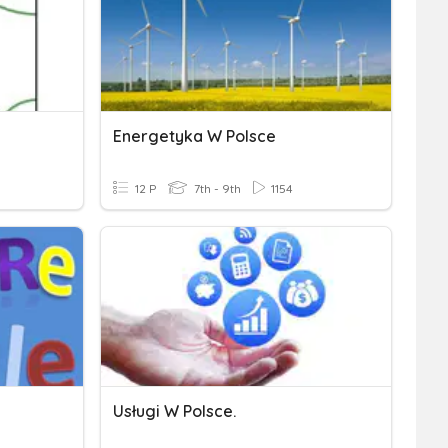
Energetyka W Polsce
12 P
7th - 9th
1154
Usługi W Polsce.