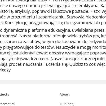
ie naszego narodu jest wciągająca i interaktywna. Każ
historię, artykuły, poprawki i kluczowe postacie. Fiszki 
óc w zrozumieniu i zapamiętaniu. Stanowią nieocenion
eć Konstytucję przygotowując się do egzaminów lub po
to dynamiczna platforma edukacyjna, uwielbiana przez n
ronność. Nasza platforma oferuje wiele trybów gry, kt
to skarbnica zasobów, w tym dostosowane do indywidua
ły przygotowujące do testów. Nauczyciele mogą monito
twiej jest zidentyfikować obszary wymagające poprawy.
ającym doświadczeniem. Nasze funkcje sztucznej intel
ają proces nauczania i uczenia się. Quizizz to coś więc
iedzy.
bjects
About
thematics
Our Story