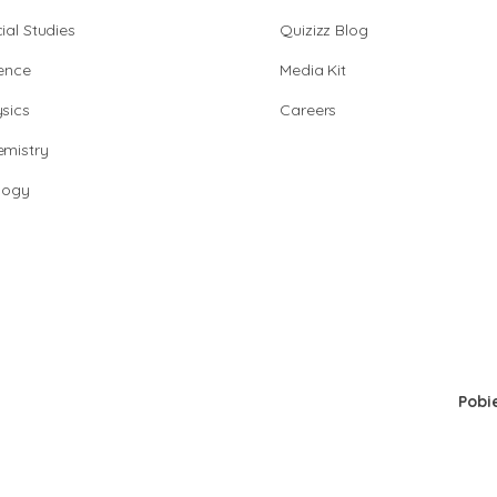
ial Studies
Quizizz Blog
ence
Media Kit
sics
Careers
mistry
logy
Pobi