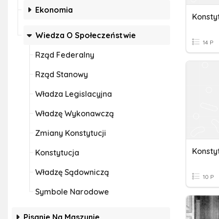
Ekonomia
Konsty
Wiedza O Społeczeństwie
14 P
Rząd Federalny
Rząd Stanowy
Władza Legislacyjna
Władzę Wykonawczą
Zmiany Konstytucji
Konstyt
Konstytucja
Władzę Sądowniczą
10 P
Symbole Narodowe
Pisanie Na Maszynie