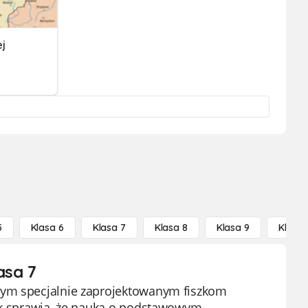
ej
5
Klasa 6
Klasa 7
Klasa 8
Klasa 9
Klasa 
asa 7
zym specjalnie zaprojektowanym fiszkom
zek sprawia, że nauka o podstawowym