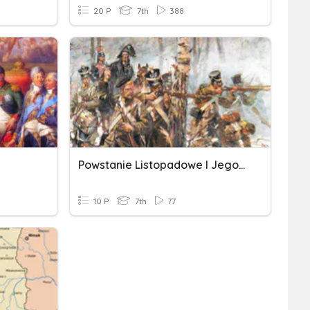
20 P
7th
388
Powstanie Listopadowe I Jego Skutki
10 P
7th
77