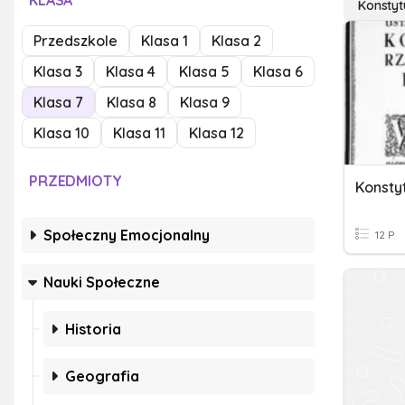
KLASA
Konstyt
Przedszkole
Klasa 1
Klasa 2
Klasa 3
Klasa 4
Klasa 5
Klasa 6
Klasa 7
Klasa 8
Klasa 9
Klasa 10
Klasa 11
Klasa 12
PRZEDMIOTY
Konsty
Społeczny Emocjonalny
12 P
Nauki Społeczne
Historia
Geografia