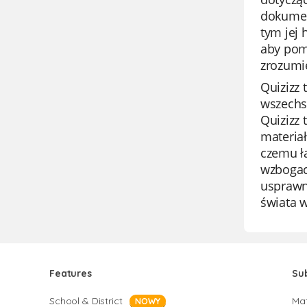
dokumenc
tym jej 
aby pom
zrozumi
Quizizz 
wszechst
Quizizz 
materia
czemu ła
wzbogac
usprawni
świata w
Features
Su
School & District
Ma
NOWY