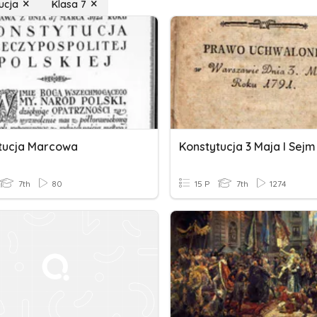
ucja
Klasa 7
tucja Marcowa
Konstytucja 3 Maja I Sejm
7th
80
15 P
7th
1274