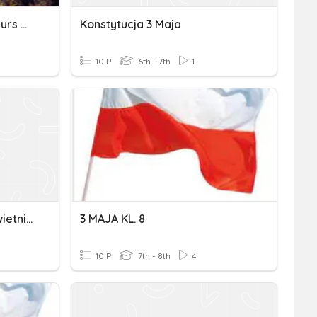
Konstytucja 3 Maja - Konkurs Dla Klas VII - VIII
Konstytucja 3 Maja
10 P
6th - 7th
1
Konstytucja Marcowa I Kwietniowa
3 MAJA KL. 8
10 P
7th - 8th
4