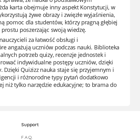
da karta obejmuje inny aspekt Konstytucji, w
wykorzystują żywe obrazy i zwięzłe wyjaśnienia,
ą pomoc dla studentów, którzy pragną głębiej
 prostu poszerzając swoją wiedzę.
auczycieli za łatwość obsługi i
óre angażują uczniów podczas nauki. Biblioteka
lnych potrzeb quizy, recenzje jednostek i
rować indywidualne postępy uczniów, dzięki
 Dzięki Quizizz nauka staje się przyjemnym i
igencji i różnorodne typy pytań dodatkowo
ej niż tylko narzędzie edukacyjne; to brama do
Support
F.A.Q.