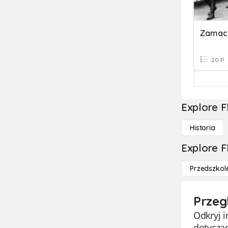
20 P
Explore F
Historia
Explore F
Przedszkol
Przeg
Odkryj 
dotyczą