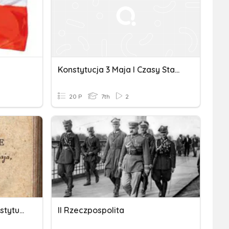
Konstytucja 3 Maja I Czasy Stanisława Augusta Poniatowskiego
20 P
7th
2
Rocznica Uchwalenia Konstytucji 3 Maja
II Rzeczpospolita