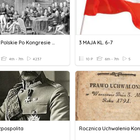
Ziemie Polskie Po Kongresie Wiedeńskim
3 MAJA KL. 6-7
4th - 7th
4237
10 P
6th - 7th
5
zpospolita