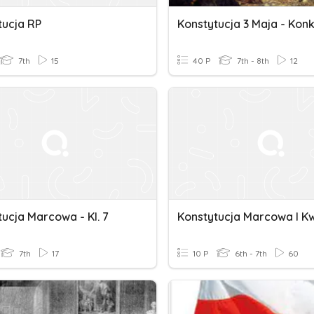
tucja RP
7th
15
40 P
7th - 8th
12
ucja Marcowa - Kl. 7
7th
17
10 P
6th - 7th
60