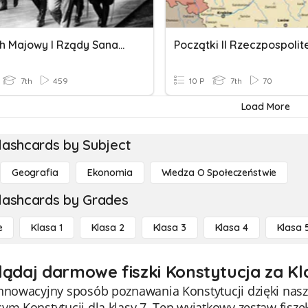
Zamach Majowy I Rządy Sanacji
Początki II Rzeczpospolit
7th
459
10 P
7th
70
Load More
lashcards by Subject
Geografia
Ekonomia
Wiedza O Społeczeństwie
lashcards by Grades
e
Klasa 1
Klasa 2
Klasa 3
Klasa 4
Klasa 
lądaj darmowe fiszki Konstytucja za Kl
innowacyjny sposób poznawania Konstytucji dzięki nas
cym Konstytucji dla klasy 7. Ten wyjątkowy zestaw fis