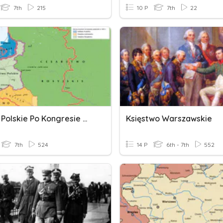
7th
215
10 P
7th
22
Ziemie Polskie Po Kongresie Wiedeńskim
Księstwo Warszawskie
7th
524
14 P
6th - 7th
552