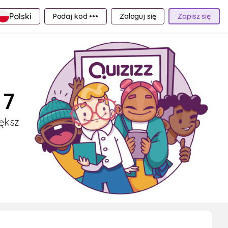
Polski
Podaj kod •••
Zaloguj się
Zapisz się
 7
iększ