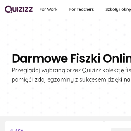
For Work
For Teachers
Szkoły i okrę
Darmowe Fiszki Onlin
Przeglądaj wybraną przez Quizizz kolekcję fis
pamięć i zdaj egzaminy z sukcesem dzięki 