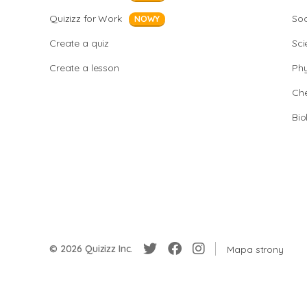
Quizizz for Work
Soc
NOWY
Create a quiz
Sci
Create a lesson
Phy
Che
Bio
© 2026 Quizizz Inc.
Mapa strony