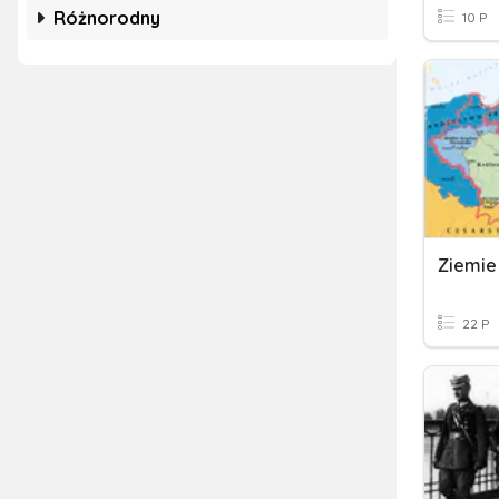
Różnorodny
10 P
22 P