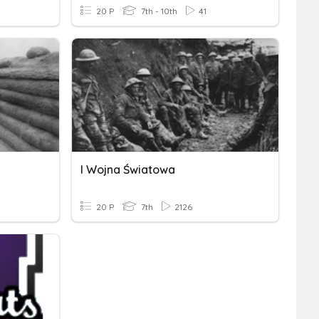
20 P
7th - 10th
41
I Wojna Światowa
20 P
7th
2126