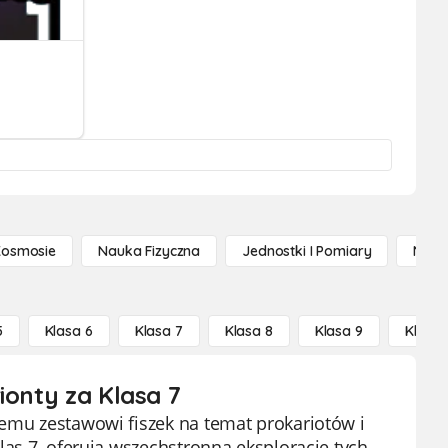
Kosmosie
Nauka Fizyczna
Jednostki I Pomiary
Nauk
5
Klasa 6
Klasa 7
Klasa 8
Klasa 9
Klasa 
ionty za Klasa 7
zemu zestawowi fiszek na temat prokariotów i
las 7, oferują wszechstronną eksplorację tych