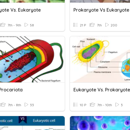
yote Vs. Eukaryote
Prokaryote Vs Eukaryote
7th - 9th
58
21 P
7th
200
Procariota
Eukaryote Vs. Prokaryot
7th - 8th
33
10 P
7th - 10th
3