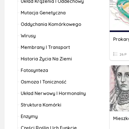
Układ Krążenia I Oddechowy
Mutacja Genetyczna
Oddychania Komórkowego
Wirusy
Prokar
Membrany I Transport
26 P
Historia Życia Na Ziemi
Fotosynteza
Osmoza I Toniczność
Układ Nerwowy I Hormonalny
Struktura Komórki
Enzymy
Mieszko
Części Roślin I Ich Funkcje