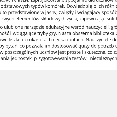
odstawowych typów komórek. Dowiedz się o ich różnic
 to przedstawione w jasny, zwięzły i wciągający sposó
owych elementów składowych życia, zapewniając solidn
to ulubione narzędzie edukacyjne wśród nauczycieli, gł
ność i wciągające tryby gry. Nasza obszerna bibliotek
we fiszki o prokariotach i eukariontach. Nauczyciele do
ypy pytań, co pozwala im dostosować quizy do potrzeb 
w poszczególnych uczniów jest proste i skuteczne, co
ania jednostek, przygotowywania testów i niezależnych