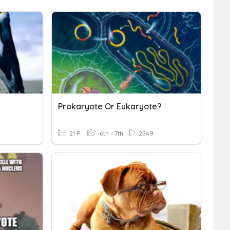
e
Prokaryote Or Eukaryote?
21 P
6th - 7th
2549