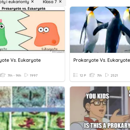
oty i eukarionty
Klasa 7
yote Vs. Eukaryote
Prokaryote Vs. Eukaryot
7th - 9th
1997
12 P
7th
2521