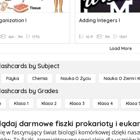
ganization I
Adding Integers I
6th - 7th
1770
10 P
7th
1347
Load More
lashcards by Subject
Fizyka
Chemia
Nauka O Życiu
Nauka O Ziemi I 
lashcards by Grades
e
Klasa 1
Klasa 2
Klasa 3
Klasa 4
Klasa 
lądaj darmowe fiszki prokarioty i eukar
ię w fascynujący świat biologii komórkowej dzięki nas
tów. Te fiszki, zaprojektowane specjalnie dla uczniów k