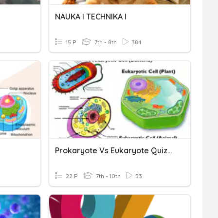
NAUKA I TECHNIKA I
15 P
7th - 8th
384
e
Prokaryote Vs Eukaryote Quiz Review
22 P
7th - 10th
53