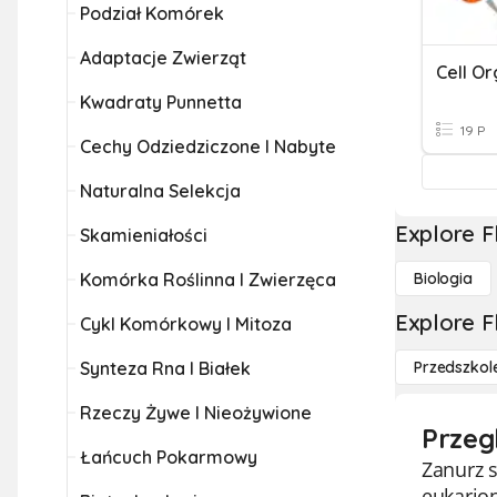
Podział Komórek
Adaptacje Zwierząt
Cell Or
Kwadraty Punnetta
19 P
Cechy Odziedziczone I Nabyte
Naturalna Selekcja
Explore F
Skamieniałości
Komórka Roślinna I Zwierzęca
Biologia
Explore F
Cykl Komórkowy I Mitoza
Synteza Rna I Białek
Przedszkol
Rzeczy Żywe I Nieożywione
Przeg
Łańcuch Pokarmowy
Zanurz s
eukarion