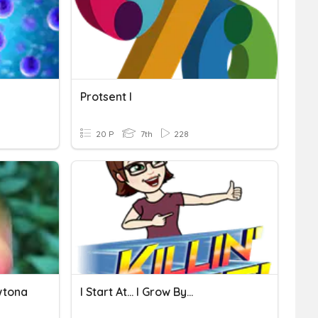
Protsent I
20 P
7th
228
wtona
I Start At... I Grow By...