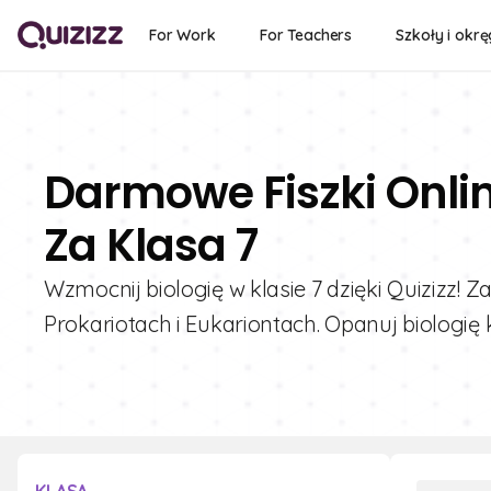
For Work
For Teachers
Szkoły i okrę
Darmowe Fiszki Onlin
Za Klasa 7
Wzmocnij biologię w klasie 7 dzięki Quizizz! 
Prokariotach i Eukariontach. Opanuj biologię