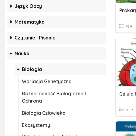
Język Obcy
Prokar
Matematyka
16 P
Czytanie I Pisanie
Nauka
Biologia
Wariacja Genetyczna
Różnorodność Biologiczna I
Célula 
Ochrona
10 P
Biologia Człowieka
Ekosystemy