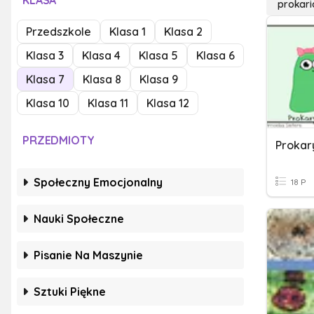
KLASA
prokari
Przedszkole
Klasa 1
Klasa 2
Klasa 3
Klasa 4
Klasa 5
Klasa 6
Klasa 7
Klasa 8
Klasa 9
Klasa 10
Klasa 11
Klasa 12
PRZEDMIOTY
Prokar
Społeczny Emocjonalny
18 P
Nauki Społeczne
Pisanie Na Maszynie
Sztuki Piękne