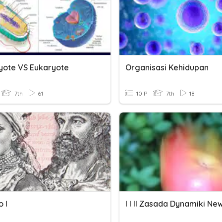
yote VS Eukaryote
Organisasi Kehidupan
7th
61
10 P
7th
18
 I
I I II Zasada Dynamiki Ne