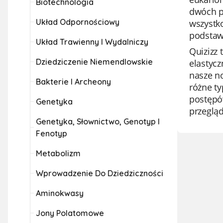
Biotechnologia
dwóch p
Układ Odpornościowy
wszystko
podstaw
Układ Trawienny I Wydalniczy
Quizizz 
Dziedziczenie Niemendlowskie
elastycz
nasze no
Bakterie I Archeony
różne t
postępó
Genetyka
przegląd
Genetyka, Słownictwo, Genotyp I
Fenotyp
Metabolizm
Wprowadzenie Do Dziedziczności
Aminokwasy
Jony Polatomowe