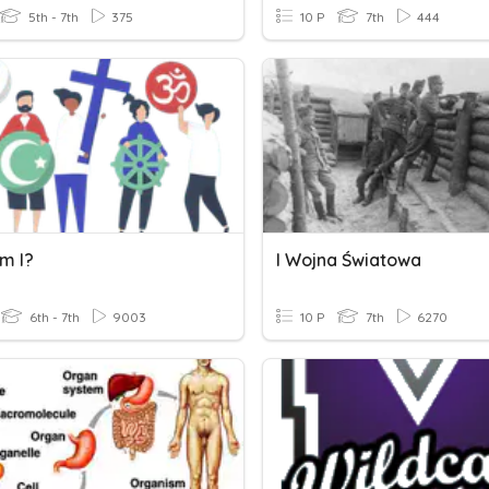
5th - 7th
375
10 P
7th
444
m I?
I Wojna Światowa
6th - 7th
9003
10 P
7th
6270