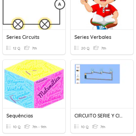
Series Circuits
Series Verbales
12 Q
7th
20 Q
7th
Sequências
CIRCUITO SERIE Y CIRCUITO PARALELO
10 Q
7th - 9th
10 Q
7th