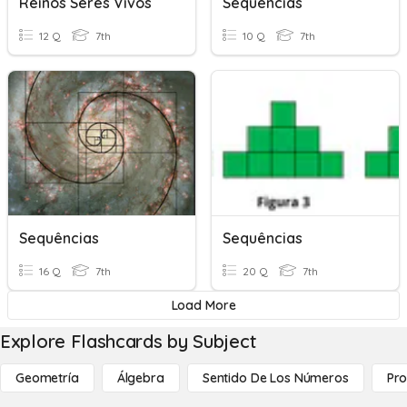
Reinos Seres Vivos
Sequências
12 Q
7th
10 Q
7th
Sequências
Sequências
16 Q
7th
20 Q
7th
Load More
Explore Flashcards by Subject
Geometría
Álgebra
Sentido De Los Números
Pro