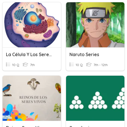
La Célula Y Los Seres Vivos
Naruto Series
10 Q
7th
10 Q
7th - 12th