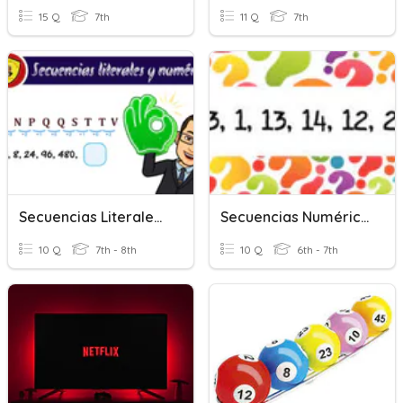
15 Q
7th
11 Q
7th
Secuencias Literales Y Numéricas
Secuencias Numéricas
10 Q
7th - 8th
10 Q
6th - 7th