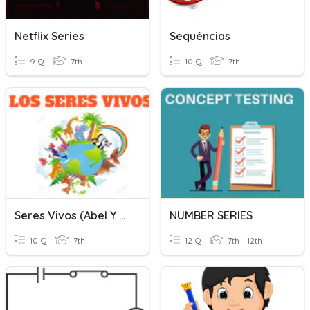
Netflix Series
Sequências
9 Q
7th
10 Q
7th
Seres Vivos (Abel Y Rubén)
NUMBER SERIES
10 Q
7th
12 Q
7th - 12th