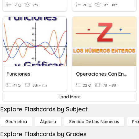
12 Q
7th
20 Q
7th - 8th
Funciones
Operaciones Con Enteros
41 Q
8th - 7th
22 Q
7th - 8th
Load More
Explore Flashcards by Subject
Geometría
Álgebra
Sentido De Los Números
Pro
Explore Flashcards by Grades