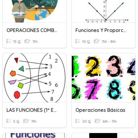
OPERACIONES COMBINADAS 1º ESO
Funciones Y Proporcionalidad
15 Q
7th
10 Q
7th - 8th
LAS FUNCIONES (1º ESO)
Operaciones Básicas
5 Q
7th
20 Q
6th - 7th