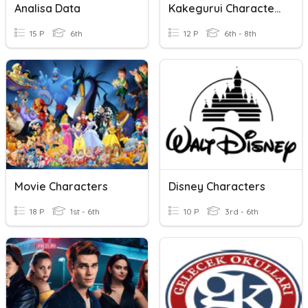
Analisa Data
Kakegurui Characters
15 P
6th
12 P
6th - 8th
Movie Characters
Disney Characters
18 P
1st - 6th
10 P
3rd - 6th