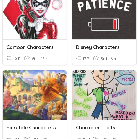
Cartoon Characters
Disney Characters
10 P
6th - 12th
17 P
3rd - 6th
Fairytale Characters
Character Traits
10 P
2nd - 6th
10 P
6th - 8th