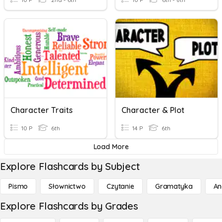
Character Traits
Character & Plot
10 P
6th
14 P
6th
Load More
Explore Flashcards by Subject
Pismo
Słownictwo
Czytanie
Gramatyka
An
Explore Flashcards by Grades