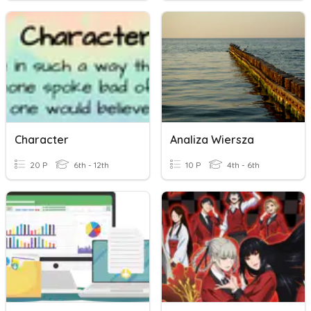
Character
Analiza Wiersza
20 P
6th - 12th
10 P
4th - 6th