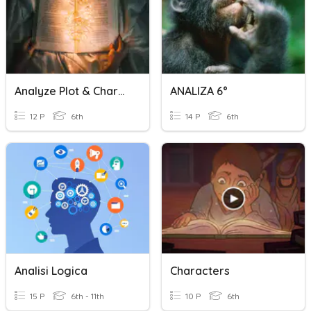
Analyze Plot & Character
ANALIZA 6°
12 P
6th
14 P
6th
Analisi Logica
Characters
15 P
6th - 11th
10 P
6th