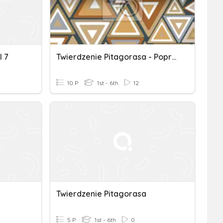
l 7
Twierdzenie Pitagorasa - Poprawa
10 P
1st - 6th
12
Twierdzenie Pitagorasa
5 P
1st - 6th
0