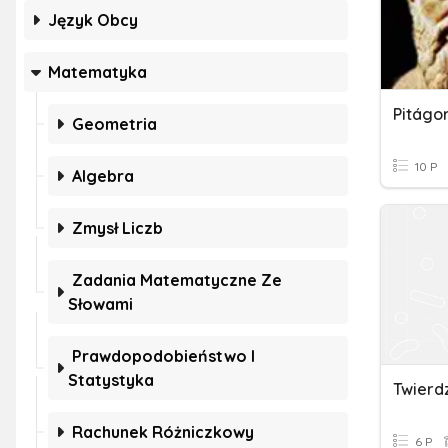
Język Obcy
Matematyka
Pitágo
Geometria
10 P
Algebra
Zmysł Liczb
Zadania Matematyczne Ze
Słowami
Prawdopodobieństwo I
Statystyka
Twierd
Rachunek Różniczkowy
6 P