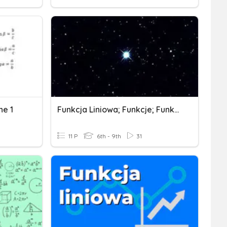
ne 1
Funkcja Liniowa; Funkcje; Funkcja Kwadratowa
11 P
6th - 9th
31