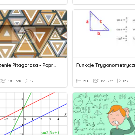
Twierdzenie Pitagorasa - Poprawa
Funkcje Trygonometrycz
1st - 6th
12
21 P
1st - 6th
123