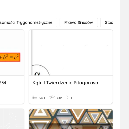
samości Trygonometryczne
Prawo Sinusów
Stosunki Try
234
Kąty I Twierdzenie Pitagorasa
30 P
6th
1