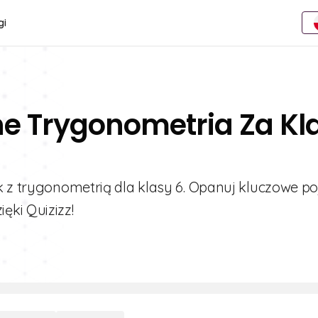
gi
ne Trygonometria Za Kl
 z trygonometrią dla klasy 6. Opanuj kluczowe poj
ęki Quizizz!