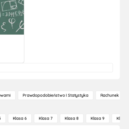
owami
Prawdopodobieństwo I Statystyka
Rachunek Różn
5
Klasa 6
Klasa 7
Klasa 8
Klasa 9
Klasa 