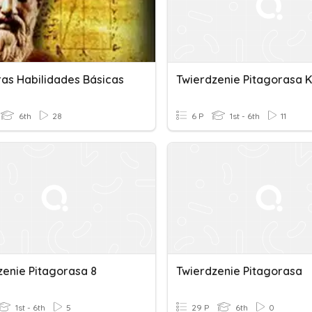
ras Habilidades Básicas
Twierdzenie Pitagorasa K
6th
28
6 P
1st - 6th
11
zenie Pitagorasa 8
Twierdzenie Pitagorasa
1st - 6th
5
29 P
6th
0