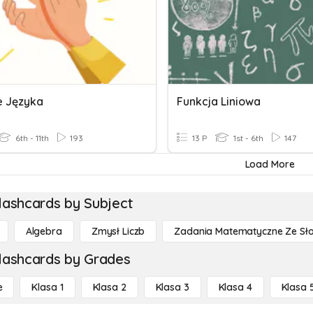
e Języka
Funkcja Liniowa
6th - 11th
193
13 P
1st - 6th
147
Load More
lashcards by Subject
Algebra
Zmysł Liczb
Zadania Matematyczne Ze Sł
lashcards by Grades
e
Klasa 1
Klasa 2
Klasa 3
Klasa 4
Klasa 