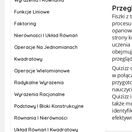
Wyrażenia I Równania
Przeg
Funkcje Liniowe
Fiszki 
procesu 
Faktoring
opanowan
Nierówności I Układ Równań
strony k
uczenia
Operacje Na Jednomianach
obejmują
przegląd
Kwadratowy
Quizizz 
Operacje Wielomianowe
w połącz
przygoto
Radykalne Wyrażenia
nauczyci
Wyrażenia Racjonalne
Quizizz 
także m
Podstawy I Bloki Konstrukcyjne
identyf
efektyw
Równania I Nierówności
Układ Równań I Kwadratowy