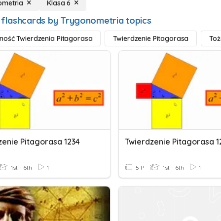
ometria
Klasa 6
 flashcards by Trygonometria topics
ość Twierdzenia Pitagorasa
Twierdzenie Pitagorasa
Toż
zenie Pitagorasa 1234
Twierdzenie Pitagorasa 1
1st - 6th
1
5 P
1st - 6th
1