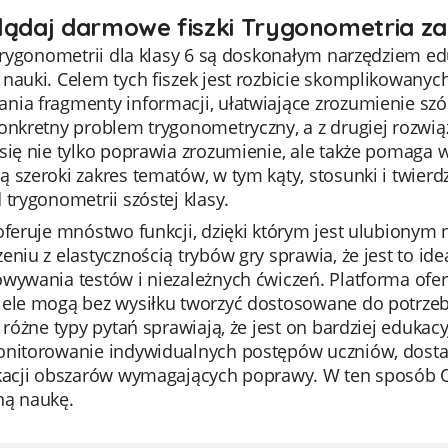
lądaj darmowe fiszki Trygonometria za
z trygonometrii dla klasy 6 są doskonałym narzędziem 
nauki. Celem tych fiszek jest rozbicie skomplikowany
ia fragmenty informacji, ułatwiające zrozumienie szós
onkretny problem trygonometryczny, a z drugiej rozwią
 się nie tylko poprawia zrozumienie, ale także pomaga
 szeroki zakres tematów, w tym kąty, stosunki i twier
 trygonometrii szóstej klasy.
oferuje mnóstwo funkcji, dzięki którym jest ulubionym
eniu z elastycznością trybów gry sprawia, że jest to id
wywania testów i niezależnych ćwiczeń. Platforma ofer
ele mogą bez wysiłku tworzyć dostosowane do potrzeb q
i różne typy pytań sprawiają, że jest on bardziej edukac
onitorowanie indywidualnych postępów uczniów, dosta
ikacji obszarów wymagających poprawy. W ten sposób Qu
ną naukę.