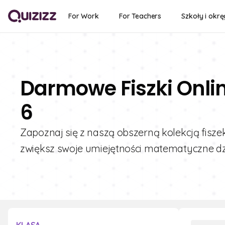
For Work
For Teachers
Szkoły i okrę
Darmowe Fiszki Onli
6
Zapoznaj się z naszą obszerną kolekcją fiszek
zwiększ swoje umiejętności matematyczne dzi