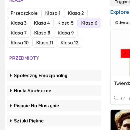
KLASA
Trygon
Explore
Przedszkole
Klasa 1
Klasa 2
Klasa 3
Klasa 4
Klasa 5
Klasa 6
Odwrotn
Klasa 7
Klasa 8
Klasa 9
Klasa 10
Klasa 11
Klasa 12
PRZEDMIOTY
Społeczny Emocjonalny
Twierd
Nauki Społeczne
5 P
Pisanie Na Maszynie
Sztuki Piękne