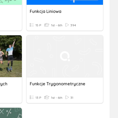
Funkcja Liniowa
15 P
1st - 6th
394
wych
Funkcje Trygonometryczne
13 P
1st - 6th
31