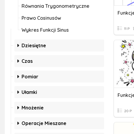
Równania Trygonometryczne
Funkcj
Prawo Cosinusów
11 P
Wykres Funkcji Sinus
Dziesiętne
Czas
Pomiar
Ułamki
Funkcj
Mnożenie
20 P
Operacje Mieszane