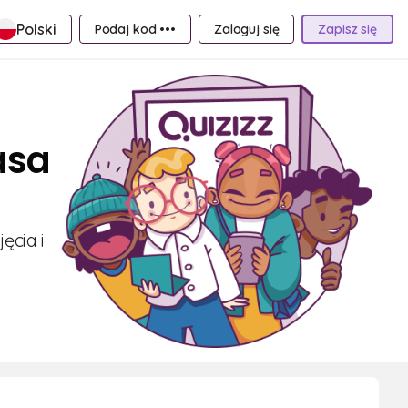
Polski
Podaj kod •••
Zaloguj się
Zapisz się
asa
ęcia i