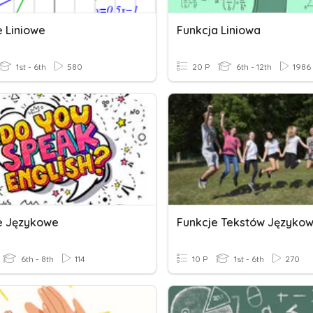
e Liniowe
Funkcja Liniowa
1st - 6th
580
20 P
6th - 12th
1986
e Językowe
Funkcje Tekstów Języko
6th - 8th
114
10 P
1st - 6th
270