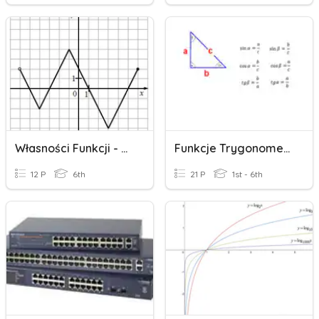
Własności Funkcji - Kl. 1E
Funkcje Trygonometryczne 1
12 P
6th
21 P
1st - 6th