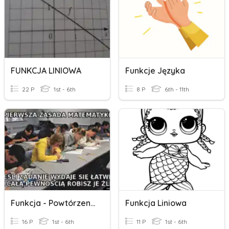
FUNKCJA LINIOWA
Funkcje Języka
22 P
1st - 6th
8 P
6th - 11th
Funkcja - Powtórzenie
Funkcja Liniowa
16 P
1st - 6th
11 P
1st - 6th