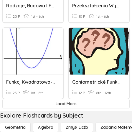
Rodzaje, Budowa I Funkcje Urządzeń Sieciowych
Przekształcenia Wykresu Funkcji Logarytmicznej
20 P
1st - 6th
10 P
1st - 6th
Funkcj Kwadratowa-Powtórzenie
Goniometrické Funkce Ostrého Úhlu
25 P
1st - 6th
12 P
6th - 12th
Load More
Explore Flashcards by Subject
Geometria
Algebra
Zmysł Liczb
Zadania Matema