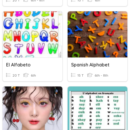
20 T
6th - 8th
10 T
6th
El Alfabeto
Spanish Alphabet
20 T
6th
15 T
6th - 8th