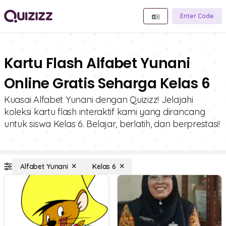
Enter Code
Kartu Flash Alfabet Yunani
Online Gratis Seharga Kelas 6
Kuasai Alfabet Yunani dengan Quizizz! Jelajahi
koleksi kartu flash interaktif kami yang dirancang
untuk siswa Kelas 6. Belajar, berlatih, dan berprestasi!
Alfabet Yunani
Kelas 6