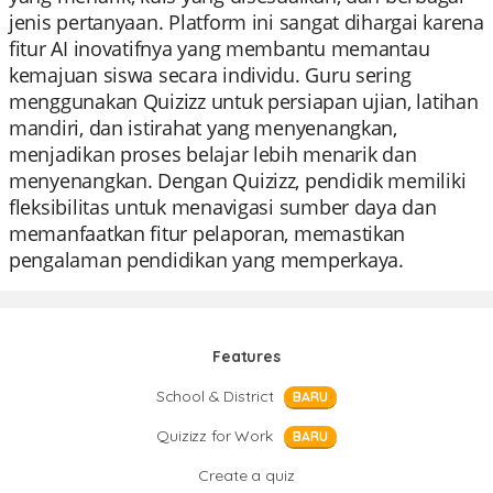
jenis pertanyaan. Platform ini sangat dihargai karena
fitur AI inovatifnya yang membantu memantau
kemajuan siswa secara individu. Guru sering
menggunakan Quizizz untuk persiapan ujian, latihan
mandiri, dan istirahat yang menyenangkan,
menjadikan proses belajar lebih menarik dan
menyenangkan. Dengan Quizizz, pendidik memiliki
fleksibilitas untuk menavigasi sumber daya dan
memanfaatkan fitur pelaporan, memastikan
pengalaman pendidikan yang memperkaya.
Features
School & District
BARU
Quizizz for Work
BARU
Create a quiz