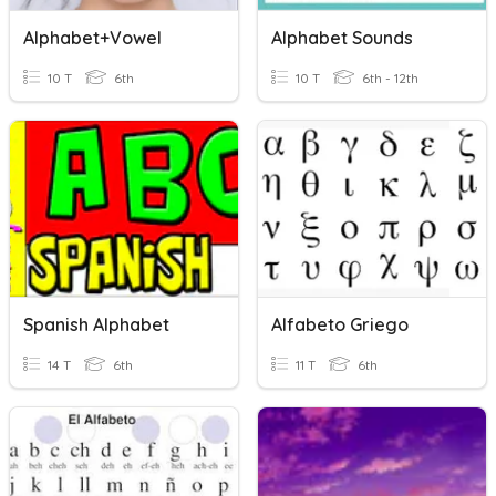
Alphabet+Vowel
Alphabet Sounds
10 T
6th
10 T
6th - 12th
Spanish Alphabet
Alfabeto Griego
14 T
6th
11 T
6th