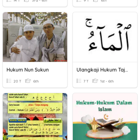
14 T
3rd - 6th
9 T
6th
Hukum Nun Sukun
Ulangkaji Hukum Tajwid
20 T
6th
7 T
1st - 6th