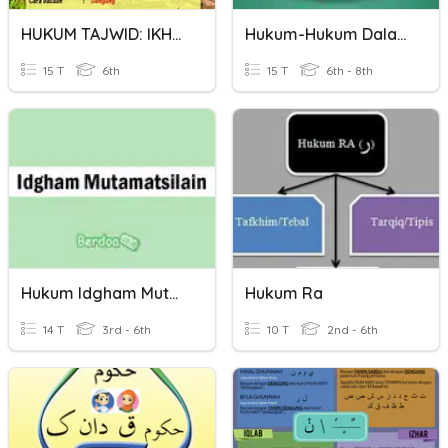
HUKUM TAJWID: IKHFA' HAKIKI
Hukum-Hukum Dalam Islam
15 T
6th
15 T
6th - 8th
Hukum Idgham Mutamasilain
Hukum Ra
14 T
3rd - 6th
10 T
2nd - 6th