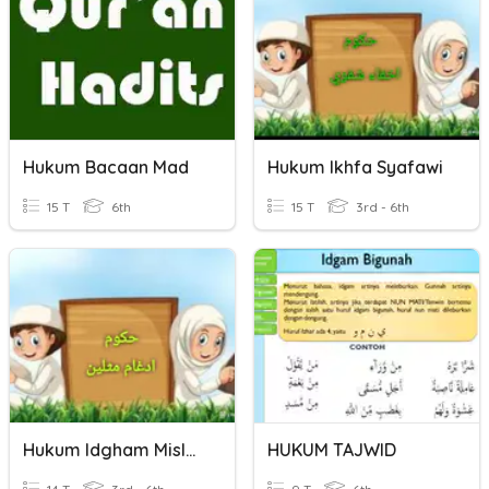
Hukum Bacaan Mad
Hukum Ikhfa Syafawi
15 T
6th
15 T
3rd - 6th
Hukum Idgham Mislain
HUKUM TAJWID