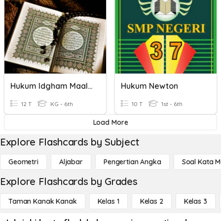
Hukum Idgham Maal Ghunnah
Hukum Newton
12 T
KG - 6th
10 T
1st - 6th
Load More
Explore Flashcards by Subject
Geometri
Aljabar
Pengertian Angka
Soal Kata 
Explore Flashcards by Grades
Taman Kanak Kanak
Kelas 1
Kelas 2
Kelas 3