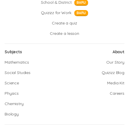
School & District
BARU
Quizizz for Work
BARU
Create a quiz
Create a lesson
Subjects
About
Mathematics
Our Story
Social Studies
Quizizz Blog
Science
Media Kit
Physics
Careers
Chemistry
Biology