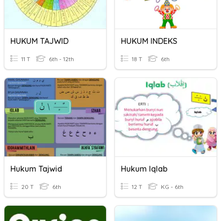
HUKUM TAJWID
HUKUM INDEKS
11 T
6th - 12th
18 T
6th
Hukum Tajwid
Hukum Iqlab
20 T
6th
12 T
KG - 6th