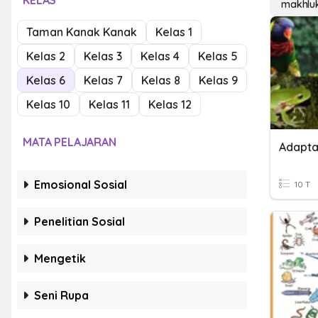
KELAS
makhluk
Taman Kanak Kanak
Kelas 1
Kelas 2
Kelas 3
Kelas 4
Kelas 5
Kelas 6
Kelas 7
Kelas 8
Kelas 9
Kelas 10
Kelas 11
Kelas 12
MATA PELAJARAN
Adapta
Emosional Sosial
10 T
Penelitian Sosial
Mengetik
Seni Rupa