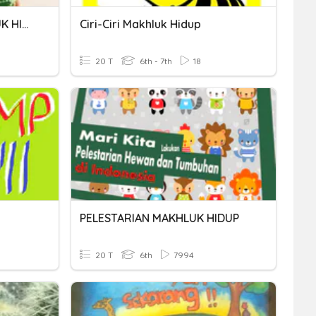
CIRI-CIRI KHUSUS MAKHLUK HIDUP
Ciri-Ciri Makhluk Hidup
20 T
6th - 7th
18
PELESTARIAN MAKHLUK HIDUP
20 T
6th
7994