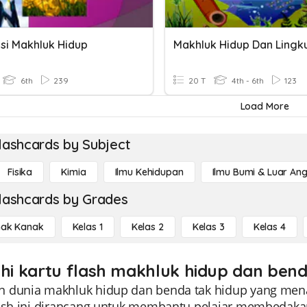
si Makhluk Hidup
6th
239
20 T
4th - 6th
123
Load More
lashcards by Subject
Fisika
Kimia
Ilmu Kehidupan
Ilmu Bumi & Luar An
lashcards by Grades
ak Kanak
Kelas 1
Kelas 2
Kelas 3
Kelas 4
ahi kartu flash makhluk hidup dan bend
 dunia makhluk hidup dan benda tak hidup yang menak
lash ini dirancang untuk membantu pelajar membeda