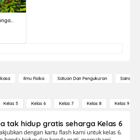
Makhluk Hidup Dan Lingkungannya
gkasa
Ilmu Fisika
Satuan Dan Pengukuran
Sains Se
Kelas 5
Kelas 6
Kelas 7
Kelas 8
Kelas 9
a tak hidup gratis seharga Kelas 6
jubkan dengan kartu flash kami untuk kelas 6.
kan benda hidup dan benda mati, memahami