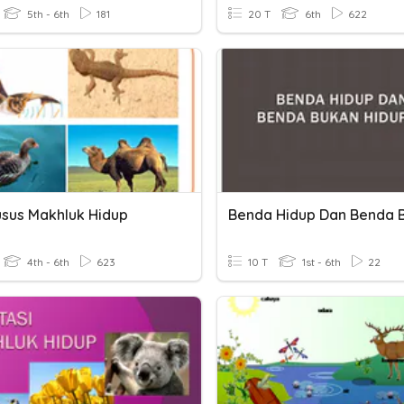
5th - 6th
181
20 T
6th
622
husus Makhluk Hidup
4th - 6th
623
10 T
1st - 6th
22