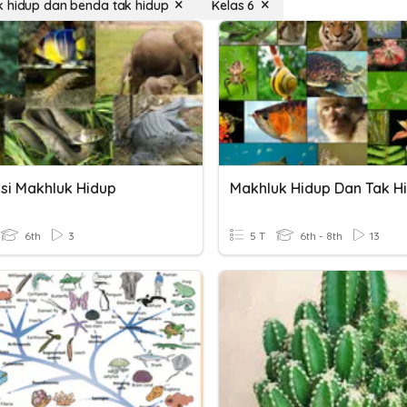
 hidup dan benda tak hidup
Kelas 6
si Makhluk Hidup
6th
3
5 T
6th - 8th
13