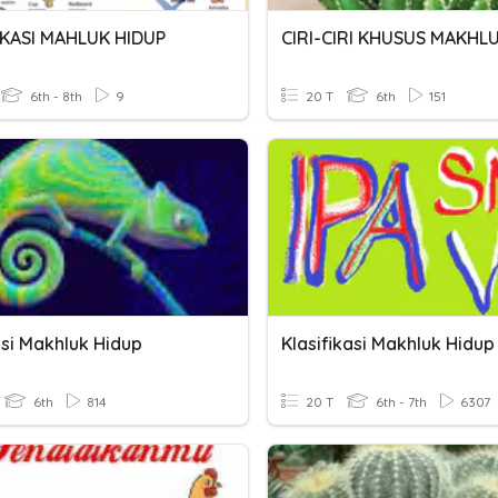
IKASI MAHLUK HIDUP
6th - 8th
9
20 T
6th
151
si Makhluk Hidup
Klasifikasi Makhluk Hidup
6th
814
20 T
6th - 7th
6307