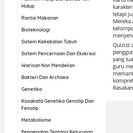
Hidup
karakter
tetapi 
Rantai Makanan
Mereka 
kelompok
Bioteknologi
menyena
Sistem Kekebalan Tubuh
Quizizz 
penggun
Sistem Pencernaan Dan Ekskresi
yang lua
Warisan Non Mendelian
guru men
memantau
Bakteri Dan Archaea
kompreh
Rasakan
Genetika
Kosakata Genetika Genotip Dan
Fenotip
Metabolisme
Pengenalan Tentang Keturunan