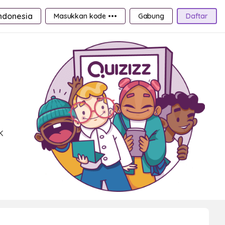
ndonesia
Masukkan kode •••
Gabung
Daftar
k