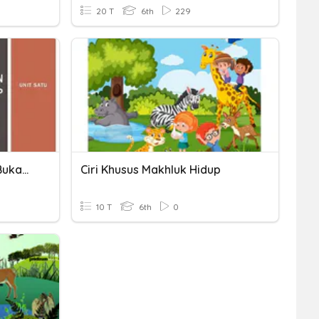
20 T
6th
229
Benda Hidup Dan Benda Bukan Hidup
Ciri Khusus Makhluk Hidup
10 T
6th
0