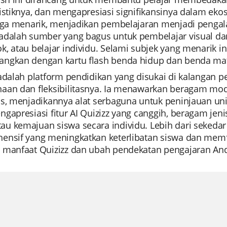
istiknya, dan mengapresiasi signifikansinya dalam ekosi
juga menarik, menjadikan pembelajaran menjadi penga
adalah sumber yang bagus untuk pembelajar visual dan 
, atau belajar individu. Selami subjek yang menarik in
ngkan dengan kartu flash benda hidup dan benda mat
adalah platform pendidikan yang disukai di kalangan 
aan dan fleksibilitasnya. Ia menawarkan beragam mo
s, menjadikannya alat serbaguna untuk peninjauan unit,
gapresiasi fitur AI Quizizz yang canggih, beragam jen
 kemajuan siswa secara individu. Lebih dari sekedar p
ensif yang meningkatkan keterlibatan siswa dan memfa
 manfaat Quizizz dan ubah pendekatan pengajaran Anda