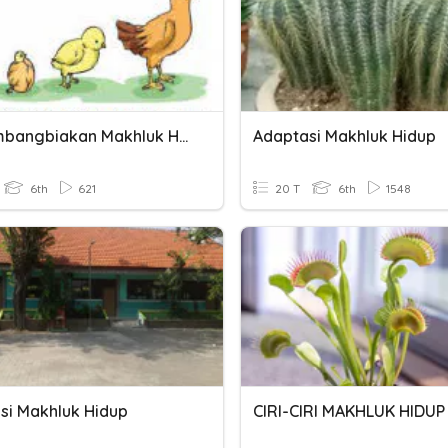
Perkembangbiakan Makhluk Hidup
Adaptasi Makhluk Hidup
6th
621
20 T
6th
1548
si Makhluk Hidup
CIRI-CIRI MAKHLUK HIDUP