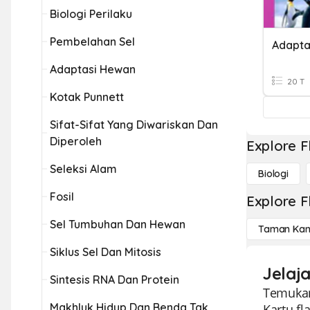
Biologi Perilaku
Pembelahan Sel
Adapta
Adaptasi Hewan
20 T
Kotak Punnett
Sifat-Sifat Yang Diwariskan Dan
Diperoleh
Explore F
Seleksi Alam
Biologi
Fosil
Explore F
Sel Tumbuhan Dan Hewan
Taman Kan
Siklus Sel Dan Mitosis
Jelaj
Sintesis RNA Dan Protein
Temukan
Makhluk Hidup Dan Benda Tak
Kartu f