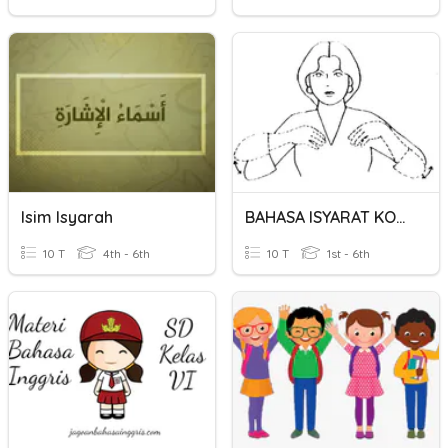
Isim Isyarah
BAHASA ISYARAT KOMUNIKASI (HAIWAN)
10 T
4th - 6th
10 T
1st - 6th