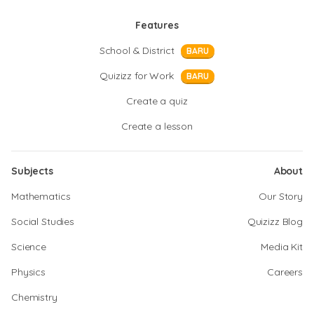
Features
School & District
BARU
Quizizz for Work
BARU
Create a quiz
Create a lesson
Subjects
About
Mathematics
Our Story
Social Studies
Quizizz Blog
Science
Media Kit
Physics
Careers
Chemistry