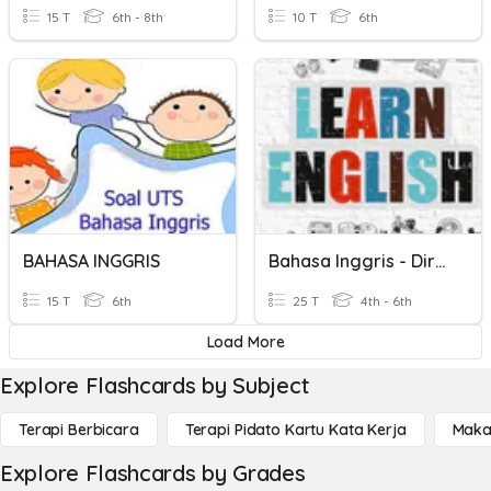
15 T
6th - 8th
10 T
6th
BAHASA INGGRIS
Bahasa Inggris - Direction
15 T
6th
25 T
4th - 6th
Load More
Explore Flashcards by Subject
Terapi Berbicara
Terapi Pidato Kartu Kata Kerja
Maka
Explore Flashcards by Grades