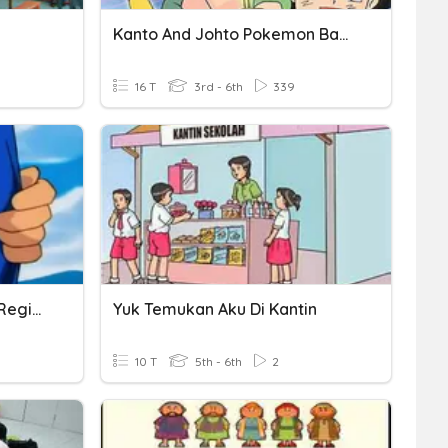
Kanto And Johto Pokemon Badges
16 T
3rd - 6th
339
Pokemon Badges-Kanto Region
Yuk Temukan Aku Di Kantin
10 T
5th - 6th
2