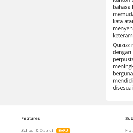
bahasa 
memudah
kata ata
menyena
keteram
Quizizz 
dengan 
perpust
meningka
berguna
mendidi
disesuai
Features
Sub
School & District
Mat
BARU