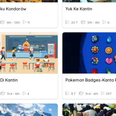
aku Kondorów
Yuk Ke Kantin
6th - 12th
11
20 T
5th - 6th
6
 Di Kantin
3rd - 6th
4
8 T
3rd - 6th
297