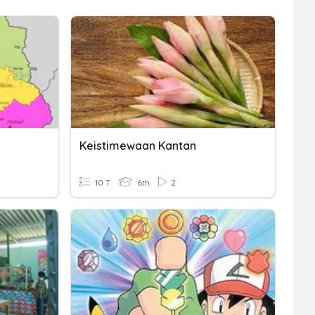
Keistimewaan Kantan
10 T
6th
2