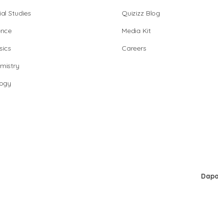
al Studies
Quizizz Blog
ence
Media Kit
sics
Careers
mistry
logy
Dapa