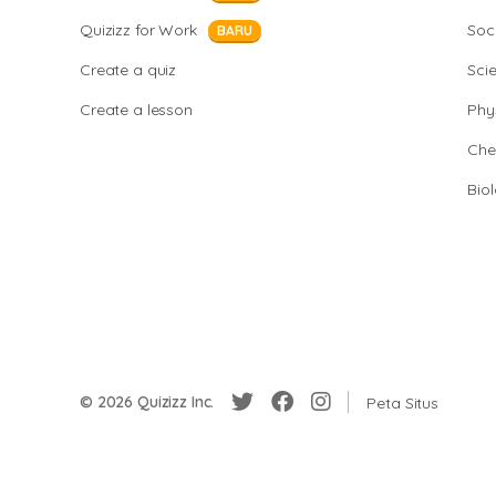
Quizizz for Work
Soci
BARU
Create a quiz
Sci
Create a lesson
Phy
Che
Bio
© 2026 Quizizz Inc.
Peta Situs