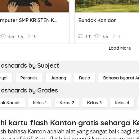
Kuis Komputer SMP KRISTEN KANAAN TANGERANG
Bundok Kanlaon
6th - 8th
13
5 T
6th
11
Load More
lashcards by Subject
nyol
Perancis
Jepang
Rusia
Bahasa Isyarat 
lashcards by Grades
ak Kanak
Kelas 1
Kelas 2
Kelas 3
Kelas 4
ahi kartu flash Kanton gratis seharga K
ash bahasa Kanton adalah alat yang sangat baik bagi si
ecara efektif. Kartu flash ini menyajikan beragam kos