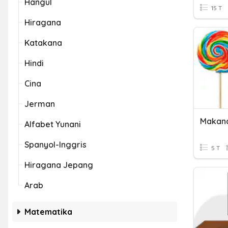
Hangul
15 T
Hiragana
Katakana
Hindi
Cina
Jerman
Makana
Alfabet Yunani
Spanyol-Inggris
5 T
Hiragana Jepang
Arab
Matematika