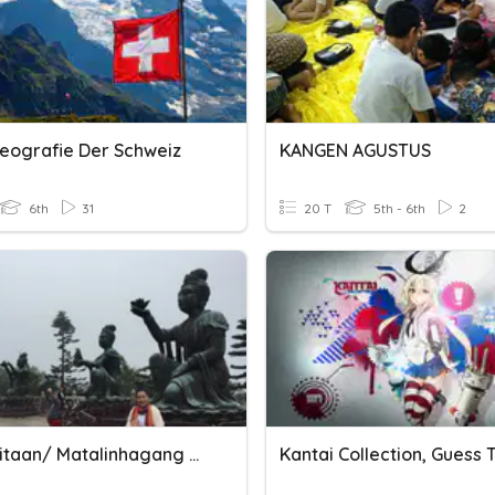
eografie Der Schweiz
KANGEN AGUSTUS
6th
31
20 T
5th - 6th
2
Talasalitaan/ Matalinhagang Salita (Bundok Kanlaon)