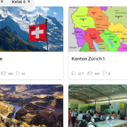
Kelas 6
e
Kanton Zürich 1
6th
14
21 T
6th
8