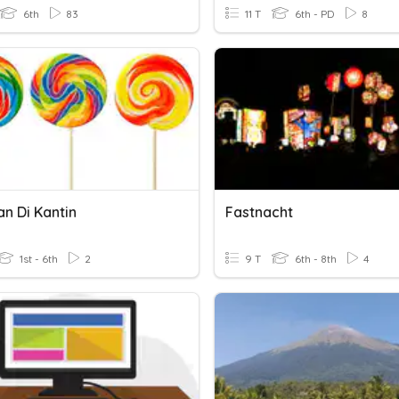
6th
83
11 T
6th - PD
8
n Di Kantin
Fastnacht
1st - 6th
2
9 T
6th - 8th
4