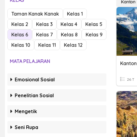
KELAS
Kanton
Taman Kanak Kanak
Kelas 1
Kelas 2
Kelas 3
Kelas 4
Kelas 5
Kelas 6
Kelas 7
Kelas 8
Kelas 9
Kelas 10
Kelas 11
Kelas 12
MATA PELAJARAN
Kanton
Emosional Sosial
26 T
Penelitian Sosial
Mengetik
Seni Rupa