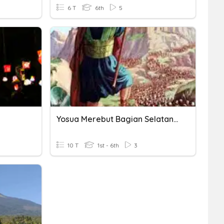
6 T
6th
5
Yosua Merebut Bagian Selatan Kanaan
10 T
1st - 6th
3