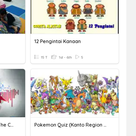
12 Pengintai Kanaan
15 T
1st - 6th
5
Kantai Collection, Guess The Character
Pokemon Quiz (Kanto Region Pokemon)