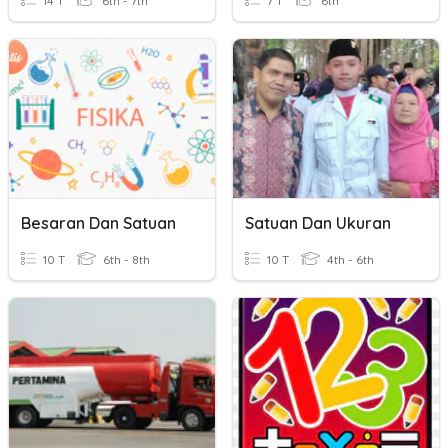
14 T
6th - 7th
7 T
6th
Besaran Dan Satuan
Satuan Dan Ukuran
10 T
6th - 8th
10 T
4th - 6th