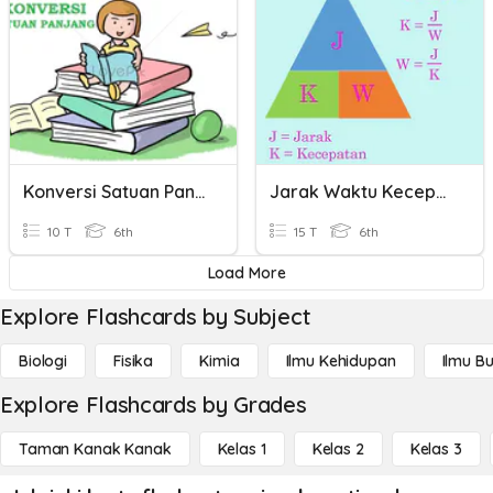
Konversi Satuan Panjang
Jarak Waktu Kecepatan
10 T
6th
15 T
6th
Load More
Explore Flashcards by Subject
Biologi
Fisika
Kimia
Ilmu Kehidupan
Ilmu B
Explore Flashcards by Grades
Taman Kanak Kanak
Kelas 1
Kelas 2
Kelas 3