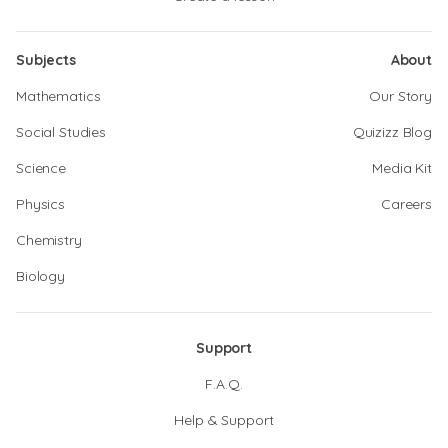
Subjects
About
Mathematics
Our Story
Social Studies
Quizizz Blog
Science
Media Kit
Physics
Careers
Chemistry
Biology
Support
F.A.Q.
Help & Support