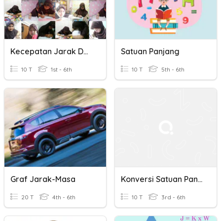
Kecepatan Jarak Dan Waktu
Satuan Panjang
10 T
1st - 6th
10 T
5th - 6th
Graf Jarak-Masa
Konversi Satuan Panjang/Jarak
20 T
4th - 6th
10 T
3rd - 6th