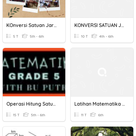
KOnversi Satuan Jarak
KONVERSI SATUAN JARAK
5 T
5th - 6th
10 T
4th - 6th
Operasi Hitung Satuan Waktu Dan Jarak
Latihan Matematika Satuan Jarak
15 T
5th - 6th
11 T
6th