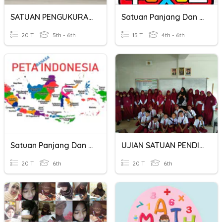
SATUAN PENGUKURAN BAGIAN 2
Satuan Panjang Dan Berat
20 T
5th - 6th
15 T
4th - 6th
Satuan Panjang Dan Slaka
UJIAN SATUAN PENDIDIKAN
20 T
6th
20 T
6th