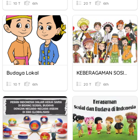
10 T
6th
20 T
6th
Budaya Lokal
KEBERAGAMAN SOSIAL BUDAYA DAN EKONOMI
10 T
6th
20 T
6th