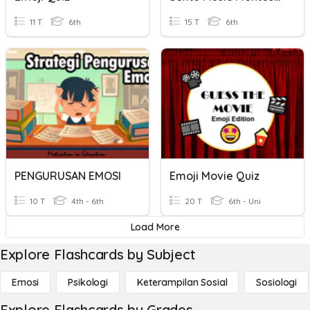
11 T
6th
15 T
6th
PENGURUSAN EMOSI
Emoji Movie Quiz
10 T
4th - 6th
20 T
6th - Uni
Load More
Explore Flashcards by Subject
Emosi
Psikologi
Keterampilan Sosial
Sosiologi
Explore Flashcards by Grades