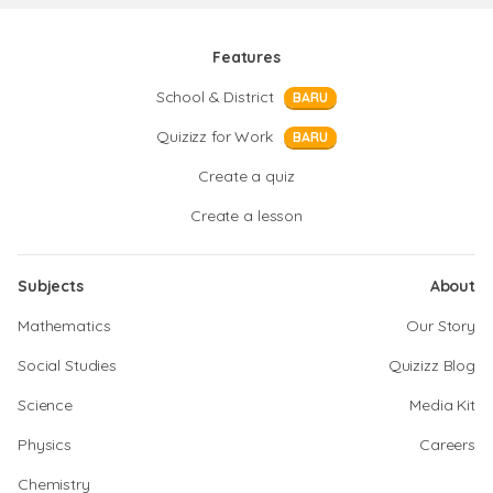
Features
School & District
BARU
Quizizz for Work
BARU
Create a quiz
Create a lesson
Subjects
About
Mathematics
Our Story
Social Studies
Quizizz Blog
Science
Media Kit
Physics
Careers
Chemistry