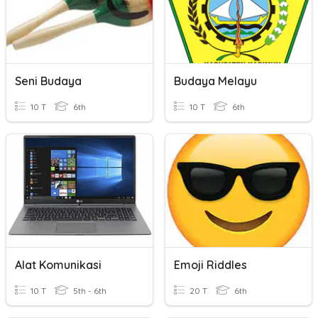
Seni Budaya
Budaya Melayu
10 T
6th
10 T
6th
Alat Komunikasi
Emoji Riddles
10 T
5th - 6th
20 T
6th