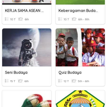
KERJA SAMA ASEAN DALAM BIDANG SOSIAL BUDAYA
Keberagaman Budaya
10 T
6th
10 T
6th - 8th
Seni Budaya
Quiz Budaya
15 T
6th
12 T
5th - 6th