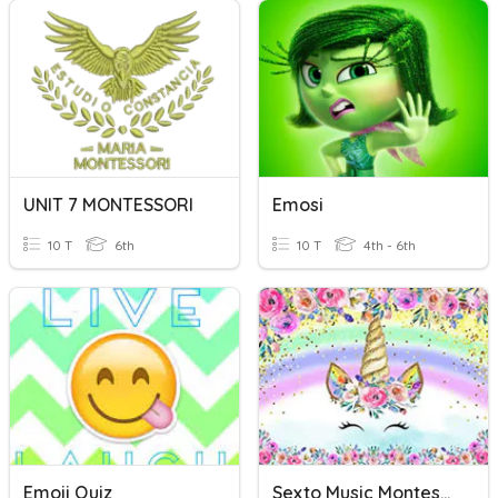
UNIT 7 MONTESSORI
Emosi
10 T
6th
10 T
4th - 6th
Emoji Quiz
Sexto Music Montessori