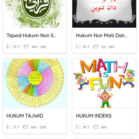
Tajwid Hukum Nun Sukun
Hukum Nun Mati Dan Tanwin
15 T
4th - 6th
15 T
1st - 6th
HUKUM TAJWID
HUKUM INDEKS
11 T
6th - 12th
18 T
6th