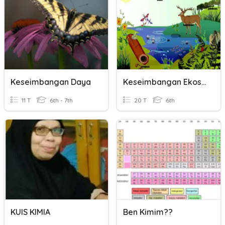
Keseimbangan Daya
Keseimbangan Ekosistem
11 T
6th - 7th
20 T
6th
KUIS KIMIA
Ben Kimim??