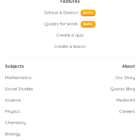
Features
School & District
BARU
Quizizz for Work
BARU
Create a quiz
Create a lesson
Subjects
About
Mathematics
Our Story
Social Studies
Quizizz Blog
Science
Media Kit
Physics
Careers
Chemistry
Biology