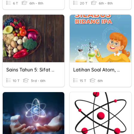
6 T
6th - 8th
20 T
6th - 8th
Sains Tahun 5: Sifat Kimia Bahan
Latihan Soal Atom, Molekul Dan Ion
10 T
3rd - 6th
15 T
6th