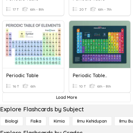
17 T
6th - 8th
20 T
6th - 7th
Periodic Table
Periodic Table..
16 T
6th
10 T
6th - 8th
Load More
Explore Flashcards by Subject
Biologi
Fisika
Kimia
Ilmu Kehidupan
Ilmu B
Explore Flashcards by Grades