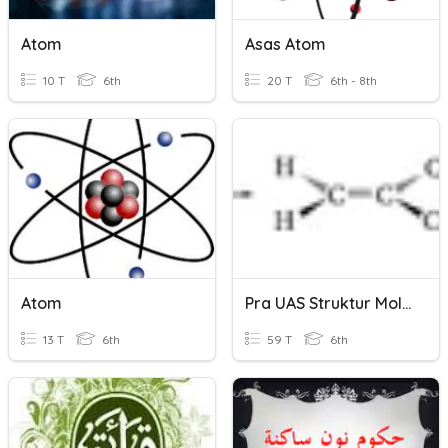
Atom
Asas Atom
10 T
6th
20 T
6th - 8th
Atom
Pra UAS Struktur Molekul Dan Stereokimia
13 T
6th
59 T
6th