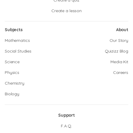
Create a quiz
Create a lesson
Subjects
About
Mathematics
Our Story
Social Studies
Quizizz Blog
Science
Media Kit
Physics
Careers
Chemistry
Biology
Support
F.A.Q.