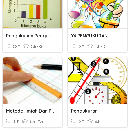
Pengukuhan Pengurusan Data
Y4 PENGUKURAN
20 T
5th - 6th
10 T
4th - 6th
Metode Ilmiah Dan Pengukuran
Pengukuran
15 T
6th - 7th
10 T
6th