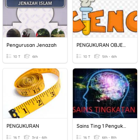
Pengurusan Jenazah
PENGUKURAN OBJEK PRASEKOLAH 1
10 T
6th
10 T
5th - 6th
PENGUKURAN
Sains Ting 1 Pengukuran
16 T
3rd - 6th
16 T
6th - 8th