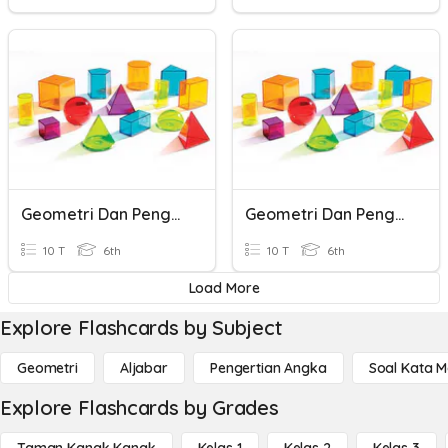
Geometri Dan Pengukuran Part 1
Geometri Dan Pengukuran Part 2
10 T
6th
10 T
6th
Load More
Explore Flashcards by Subject
Geometri
Aljabar
Pengertian Angka
Soal Kata 
Explore Flashcards by Grades