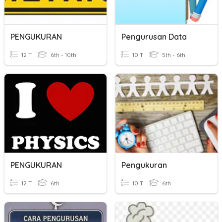
PENGUKURAN
Pengurusan Data
12 T
6th - 10th
10 T
5th - 6th
PENGUKURAN
Pengukuran
12 T
6th
10 T
6th