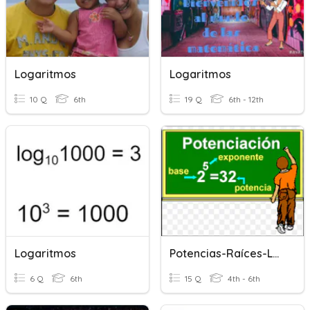
Logaritmos
Logaritmos
10 Q
6th
19 Q
6th - 12th
Logaritmos
Potencias-Raíces-Logaritmos
6 Q
6th
15 Q
4th - 6th