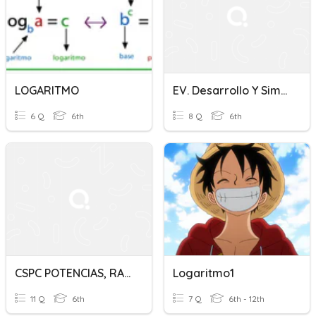
LOGARITMO
EV. Desarrollo Y Simplificación De Logaritmos
6 Q
6th
8 Q
6th
CSPC POTENCIAS, RAICES Y LOGARITMOS 6°
Logaritmo1
11 Q
6th
7 Q
6th - 12th