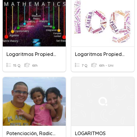
Logaritmos Propiedad Fundamental
Logaritmos Propiedades1
15 Q
6th
7 Q
6th - Uni
Potenciación, Radicación Y Logaritmos 6to
LOGARITMOS