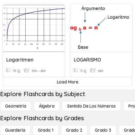
Logaritmen
LOGARISMO
15 Q
5th - 6th
5 Q
6th
Load More
Explore Flashcards by Subject
Geometría
Álgebra
Sentido De Los Números
Pro
Explore Flashcards by Grades
Guardería
Grado 1
Grado 2
Grado 3
Grad