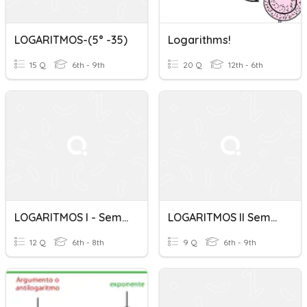
LOGARITMOS-(5° -35)
Logarithms!
15 Q
6th - 9th
20 Q
12th - 6th
LOGARITMOS I - Sem 38
LOGARITMOS II Sem39 4°
12 Q
6th - 8th
9 Q
6th - 9th