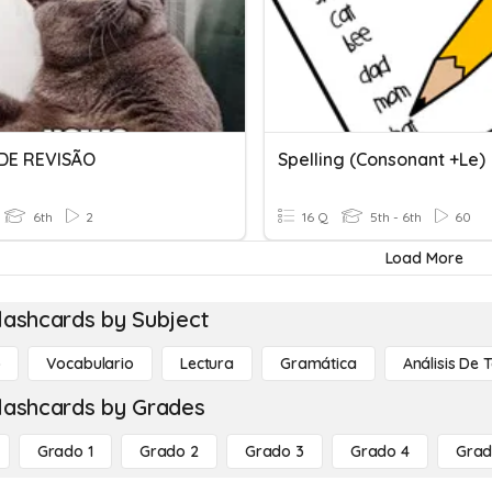
DE REVISÃO
Spelling (consonant +le)
6th
2
16 Q
5th - 6th
60
Load More
lashcards by Subject
o
Vocabulario
Lectura
Gramática
Análisis De 
lashcards by Grades
Grado 1
Grado 2
Grado 3
Grado 4
Grad