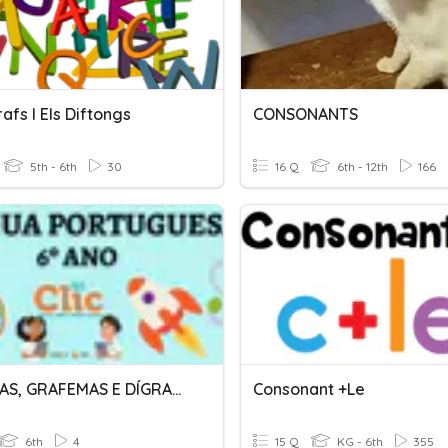
rafs I Els Diftongs
CONSONANTS
5th - 6th
30
16 Q
6th - 12th
166
FONEMAS, GRAFEMAS E DÍGRAFOS
Consonant +le
6th
4
15 Q
KG - 6th
355