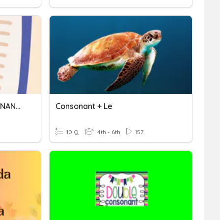
RIMA ASONANTE Y CONSONANTE
Consonant + Le
10 Q
4th - 6th
157