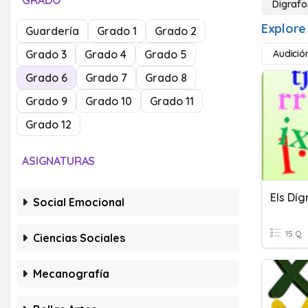
GRADO
Digrafo
Explore
Guardería
Grado 1
Grado 2
Grado 3
Grado 4
Grado 5
Audició
Grado 6
Grado 7
Grado 8
Grado 9
Grado 10
Grado 11
Grado 12
ASIGNATURAS
Els Díg
Social Emocional
15 Q
Ciencias Sociales
Mecanografía