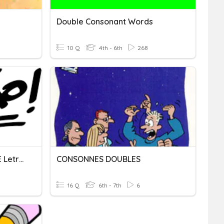
Double Consonant Words
10 Q
4th - 6th
268
Revisão 6º Ano. Fonema E Letra. Dígrafo E Enc. Consonantal.
CONSONNES DOUBLES
16 Q
6th - 7th
6