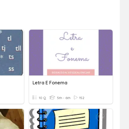
Letra E Fonema
10 Q
5th - 6th
152