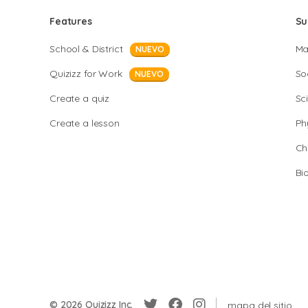
Features
Su
School & District
Ma
NUEVO
Quizizz for Work
So
NUEVO
Create a quiz
Sc
Create a lesson
Ph
Ch
Bi
© 2026 Quizizz Inc.
mapa del sitio