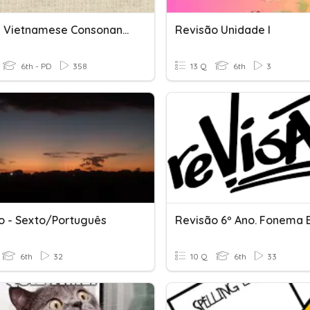
3. Initial Vietnamese Consonants
Revisão Unidade I
6th - PD
358
13 Q
6th
3
o - Sexto/Português
6th
32
10 Q
6th
33