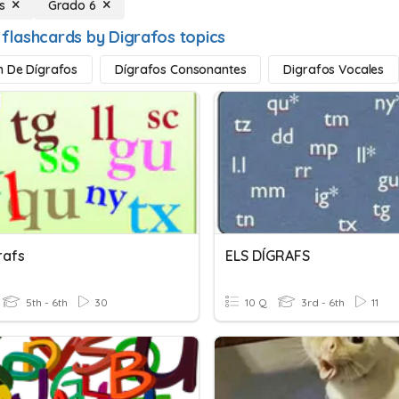
s
Grado 6
 flashcards by Digrafos topics
n De Dígrafos
Dígrafos Consonantes
Digrafos Vocales
rafs
ELS DÍGRAFS
5th - 6th
30
10 Q
3rd - 6th
11