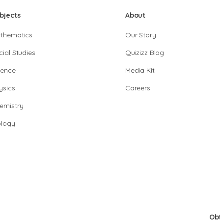
bjects
About
thematics
Our Story
cial Studies
Quizizz Blog
ience
Media Kit
ysics
Careers
emistry
ology
Ob