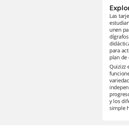
Explo
Las tarj
estudian
unen pa
dígrafos
didáctic
para act
plan de 
Quizizz 
funcione
variedad
independ
progreso
y los di
simple h