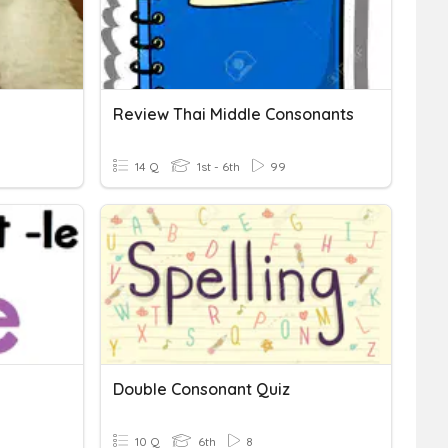
Review Thai Middle Consonants
14 Q
1st - 6th
99
Double Consonant Quiz
10 Q
6th
8