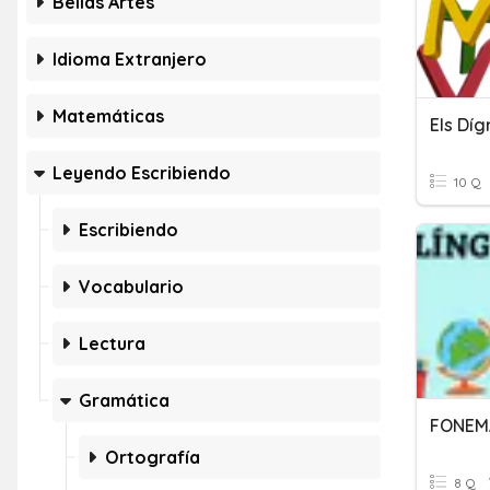
Bellas Artes
Idioma Extranjero
Matemáticas
Els Díg
Leyendo Escribiendo
10 Q
Escribiendo
Vocabulario
Lectura
Gramática
Ortografía
8 Q