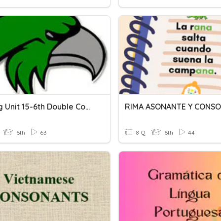
Spelling Unit 15-6th Double Consonants
6th
63
8 Q
6th
44