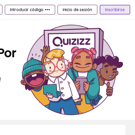
Introducir código •••
Inicio de sesión
Inscribirse
Por
!